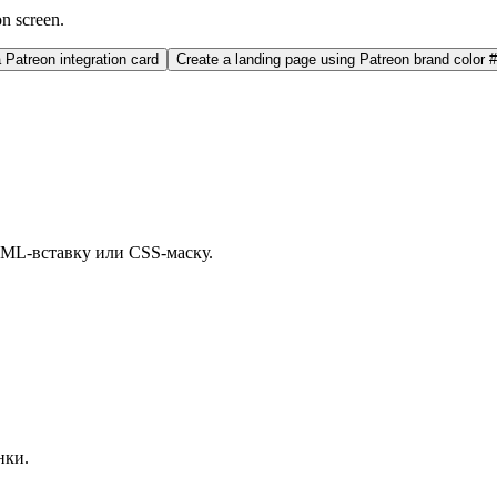
on screen.
Patreon integration card
Create a landing page using Patreon brand color 
TML-вставку или CSS-маску.
нки.