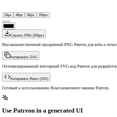
24
px
48
px
96
px
256
px
Скачать PNG
(
256
px)
Высококачественный прозрачный PNG Patreon для веба и печат
Копировать SVG
Оптимизированный векторный SVG-код Patreon для разработчи
Копировать React
(JSX)
Готовый к использованию React-компонент иконки Patreon.
Use Patreon in a generated UI