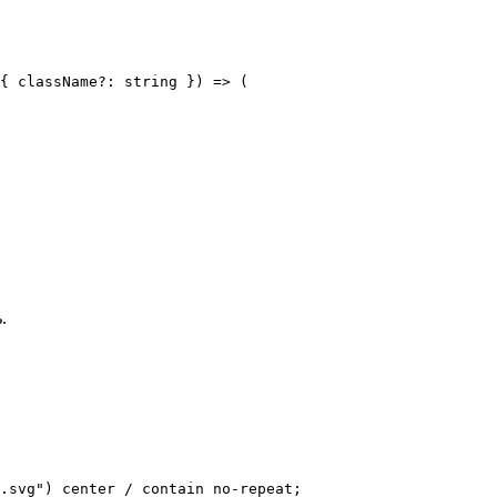
{ className?: string }) => (

.
.svg") center / contain no-repeat;
