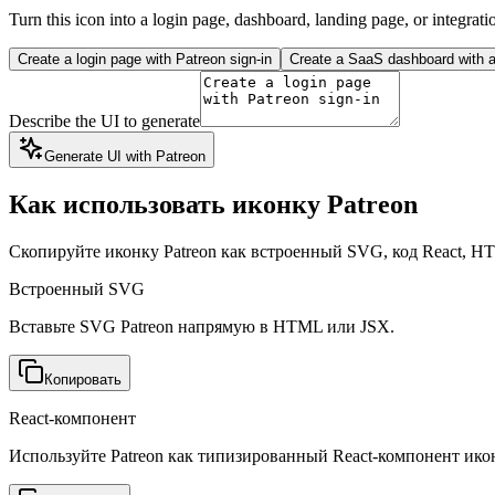
Turn this icon into a login page, dashboard, landing page, or integrati
Create a login page with Patreon sign-in
Create a SaaS dashboard with a 
Describe the UI to generate
Generate UI with Patreon
Как использовать иконку Patreon
Скопируйте иконку Patreon как встроенный SVG, код React, H
Встроенный SVG
Вставьте SVG Patreon напрямую в HTML или JSX.
Копировать
React-компонент
Используйте Patreon как типизированный React-компонент ико