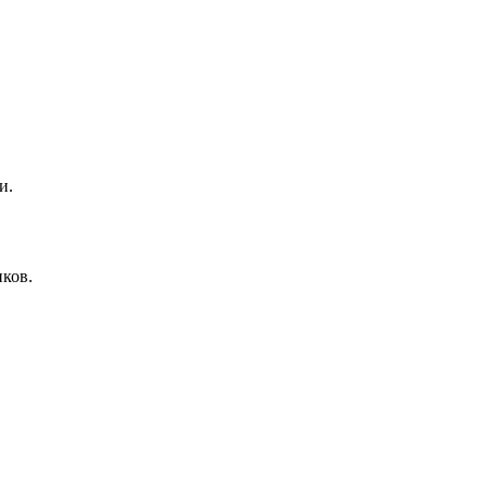
и.
ков.