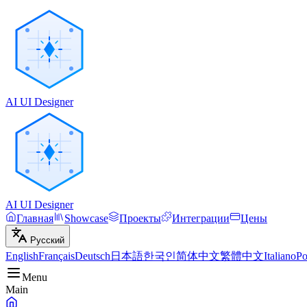
AI UI Designer
AI UI Designer
Главная
Showcase
Проекты
Интеграции
Цены
Русский
English
Français
Deutsch
日本語
한국인
简体中文
繁體中文
Italiano
Po
Menu
Main