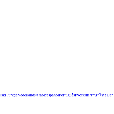
lski
Türkçe
Nederlands
Arabic
español
Português
Русский
ภาษาไทย
Dan