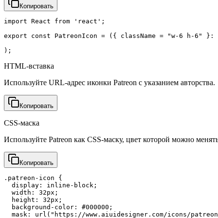
Копировать
import React from 'react';

export const PatreonIcon = ({ className = "w-6 h-6" }: 
);
HTML-вставка
Используйте URL-адрес иконки Patreon с указанием авторства.
Копировать
CSS-маска
Используйте Patreon как CSS-маску, цвет которой можно менять
Копировать
.patreon-icon {

  display: inline-block;

  width: 32px;

  height: 32px;

  background-color: #000000;

  mask: url("https://www.aiuidesigner.com/icons/patreon