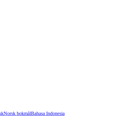
sk
Norsk bokmål
Bahasa Indonesia