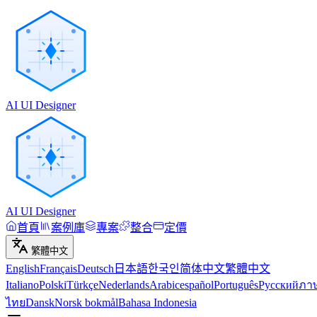
AI UI Designer
AI UI Designer
首頁
案例庫
專案
整合
定價
繁體中文
English
Français
Deutsch
日本語
한국인
简体中文
繁體中文
Italiano
Polski
Türkçe
Nederlands
Arabic
español
Português
Русский
ภา
ไทย
Dansk
Norsk bokmål
Bahasa Indonesia