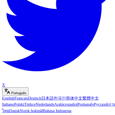
X
Português
English
Français
Deutsch
日本語
한국인
简体中文
繁體中文
Italiano
Polski
Türkçe
Nederlands
Arabic
español
Português
Русский
ภา
ไทย
Dansk
Norsk bokmål
Bahasa Indonesia