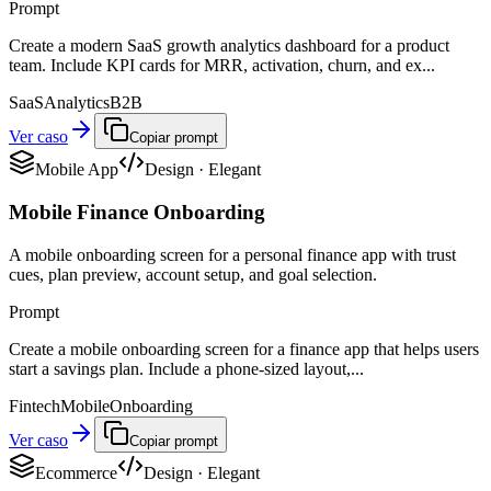
Prompt
Create a modern SaaS growth analytics dashboard for a product
team. Include KPI cards for MRR, activation, churn, and ex...
SaaS
Analytics
B2B
Ver caso
Copiar prompt
Mobile App
Design
·
Elegant
Mobile Finance Onboarding
A mobile onboarding screen for a personal finance app with trust
cues, plan preview, account setup, and goal selection.
Prompt
Create a mobile onboarding screen for a finance app that helps users
start a savings plan. Include a phone-sized layout,...
Fintech
Mobile
Onboarding
Ver caso
Copiar prompt
Ecommerce
Design
·
Elegant