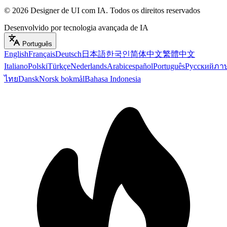
©
2026
Designer de UI com IA
.
Todos os direitos reservados
Desenvolvido por tecnologia avançada de IA
Português
English
Français
Deutsch
日本語
한국인
简体中文
繁體中文
Italiano
Polski
Türkçe
Nederlands
Arabic
español
Português
Русский
ภา
ไทย
Dansk
Norsk bokmål
Bahasa Indonesia