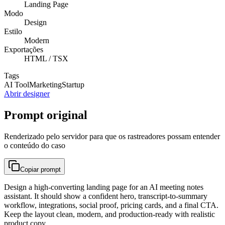
Landing Page
Modo
Design
Estilo
Modern
Exportações
HTML / TSX
Tags
AI Tool
Marketing
Startup
Abrir designer
Prompt original
Renderizado pelo servidor para que os rastreadores possam entender
o conteúdo do caso
Copiar prompt
Design a high-converting landing page for an AI meeting notes
assistant. It should show a confident hero, transcript-to-summary
workflow, integrations, social proof, pricing cards, and a final CTA.
Keep the layout clean, modern, and production-ready with realistic
product copy.