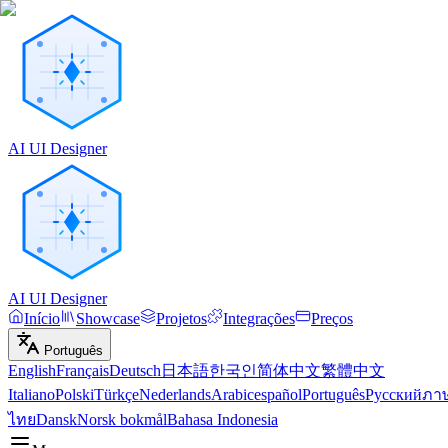
AI UI Designer
AI UI Designer
Início
Showcase
Projetos
Integrações
Preços
Português
English
Français
Deutsch
日本語
한국인
简体中文
繁體中文
Italiano
Polski
Türkçe
Nederlands
Arabic
español
Português
Русский
ภา
ไทย
Dansk
Norsk bokmål
Bahasa Indonesia