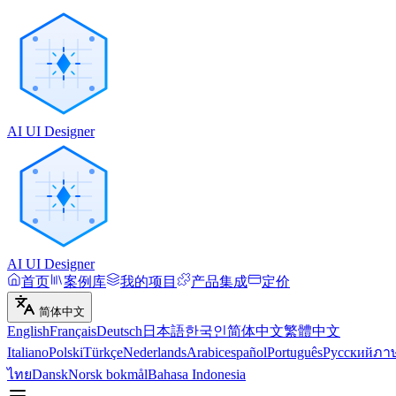
AI UI Designer
AI UI Designer
首页
案例库
我的项目
产品集成
定价
简体中文
English
Français
Deutsch
日本語
한국인
简体中文
繁體中文
Italiano
Polski
Türkçe
Nederlands
Arabic
español
Português
Русский
ภา
ไทย
Dansk
Norsk bokmål
Bahasa Indonesia