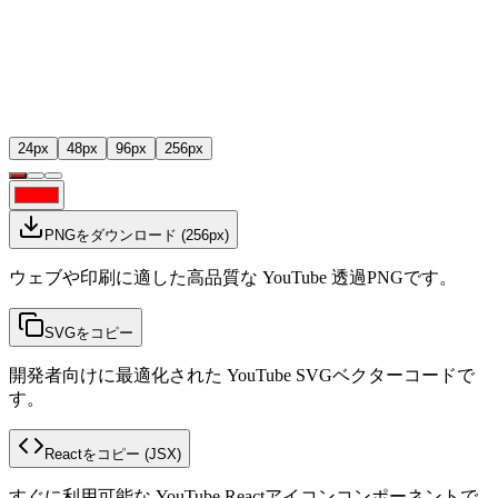
24
px
48
px
96
px
256
px
PNGをダウンロード
(
256
px)
ウェブや印刷に適した高品質な YouTube 透過PNGです。
SVGをコピー
開発者向けに最適化された YouTube SVGベクターコードで
す。
Reactをコピー
(JSX)
すぐに利用可能な YouTube Reactアイコンコンポーネントで