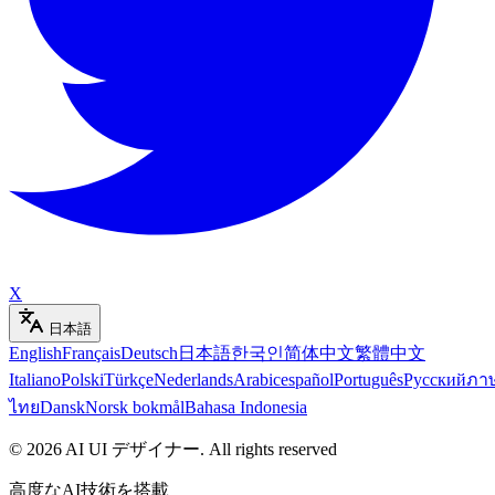
X
日本語
English
Français
Deutsch
日本語
한국인
简体中文
繁體中文
Italiano
Polski
Türkçe
Nederlands
Arabic
español
Português
Русский
ภา
ไทย
Dansk
Norsk bokmål
Bahasa Indonesia
©
2026
AI UI デザイナー
.
All rights reserved
高度なAI技術を搭載