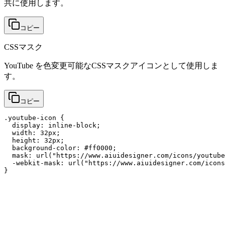
共に使用します。
コピー
CSSマスク
YouTube を色変更可能なCSSマスクアイコンとして使用しま
す。
コピー
.youtube-icon {

  display: inline-block;

  width: 32px;

  height: 32px;

  background-color: #ff0000;

  mask: url("https://www.aiuidesigner.com/icons/youtube
  -webkit-mask: url("https://www.aiuidesigner.com/icons
}