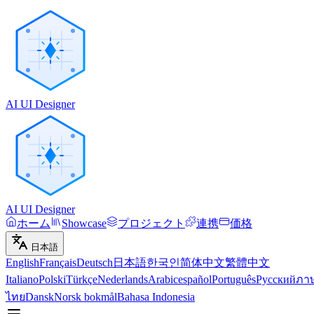
AI UI Designer
AI UI Designer
ホーム
Showcase
プロジェクト
連携
価格
日本語
English
Français
Deutsch
日本語
한국인
简体中文
繁體中文
Italiano
Polski
Türkçe
Nederlands
Arabic
español
Português
Русский
ภา
ไทย
Dansk
Norsk bokmål
Bahasa Indonesia