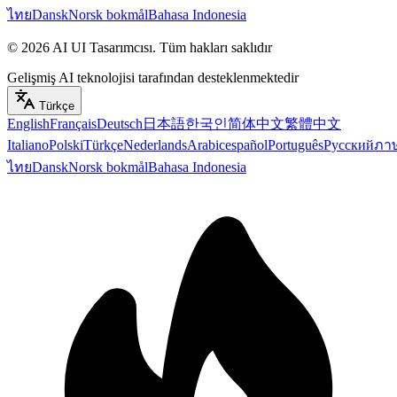
ไทย
Dansk
Norsk bokmål
Bahasa Indonesia
©
2026
AI UI Tasarımcısı
.
Tüm hakları saklıdır
Gelişmiş AI teknolojisi tarafından desteklenmektedir
Türkçe
English
Français
Deutsch
日本語
한국인
简体中文
繁體中文
Italiano
Polski
Türkçe
Nederlands
Arabic
español
Português
Русский
ภา
ไทย
Dansk
Norsk bokmål
Bahasa Indonesia