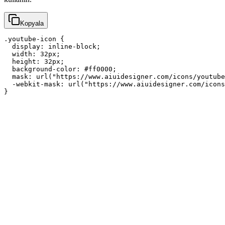
Kopyala
.youtube-icon {

  display: inline-block;

  width: 32px;

  height: 32px;

  background-color: #ff0000;

  mask: url("https://www.aiuidesigner.com/icons/youtube
  -webkit-mask: url("https://www.aiuidesigner.com/icons
}