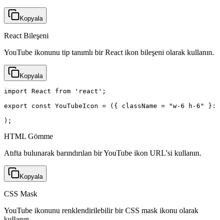
Kopyala
React Bileşeni
YouTube ikonunu tip tanımlı bir React ikon bileşeni olarak kullanın.
Kopyala
import React from 'react';

export const YouTubeIcon = ({ className = "w-6 h-6" }: 
);
HTML Gömme
Atıfta bulunarak barındırılan bir YouTube ikon URL'si kullanın.
Kopyala
CSS Mask
YouTube ikonunu renklendirilebilir bir CSS mask ikonu olarak
kullanın.