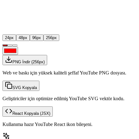
24
px
48
px
96
px
256
px
PNG İndir
(
256
px)
Web ve baskı için yüksek kaliteli şeffaf YouTube PNG dosyası.
SVG Kopyala
Geliştiriciler için optimize edilmiş YouTube SVG vektör kodu.
React Kopyala
(JSX)
Kullanıma hazır YouTube React ikon bileşeni.