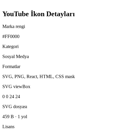
YouTube İkon Detayları
Marka rengi
#FF0000
Kategori
Sosyal Medya
Formatlar
SVG, PNG, React, HTML, CSS mask
SVG viewBox
0 0 24 24
SVG dosyası
459 B
·
1 yol
Lisans