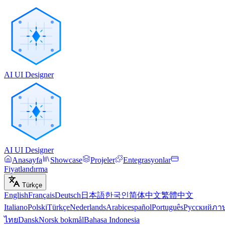
AI UI Designer
AI UI Designer
Anasayfa
Showcase
Projeler
Entegrasyonlar
Fiyatlandırma
Türkçe
English
Français
Deutsch
日本語
한국인
简体中文
繁體中文
Italiano
Polski
Türkçe
Nederlands
Arabic
español
Português
Русский
ภา
ไทย
Dansk
Norsk bokmål
Bahasa Indonesia