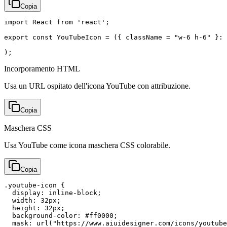
Copia
import React from 'react';

export const YouTubeIcon = ({ className = "w-6 h-6" }: 
);
Incorporamento HTML
Usa un URL ospitato dell'icona YouTube con attribuzione.
Copia
Maschera CSS
Usa YouTube come icona maschera CSS colorabile.
Copia
.youtube-icon {

  display: inline-block;

  width: 32px;

  height: 32px;

  background-color: #ff0000;

  mask: url("https://www.aiuidesigner.com/icons/youtube