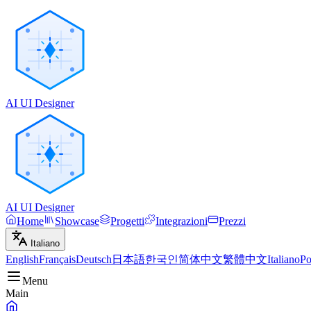
AI UI Designer
AI UI Designer
Home
Showcase
Progetti
Integrazioni
Prezzi
Italiano
English
Français
Deutsch
日本語
한국인
简体中文
繁體中文
Italiano
Po
Menu
Main