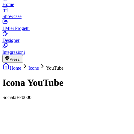
Home
Showcase
I Miei Progetti
Designer
Integrazioni
Prezzi
Home
Icone
YouTube
Icona YouTube
Social
#FF0000