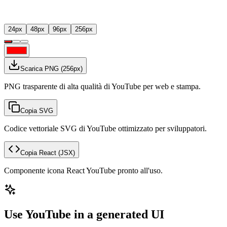
24
px
48
px
96
px
256
px
Scarica PNG
(
256
px)
PNG trasparente di alta qualità di YouTube per web e stampa.
Copia SVG
Codice vettoriale SVG di YouTube ottimizzato per sviluppatori.
Copia React
(JSX)
Componente icona React YouTube pronto all'uso.
Use YouTube in a generated UI