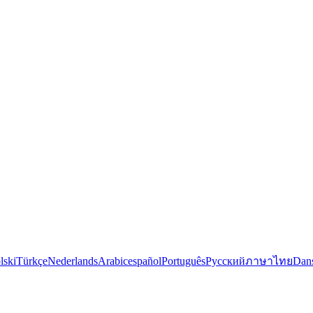
lski
Türkçe
Nederlands
Arabic
español
Português
Русский
ภาษาไทย
Dan