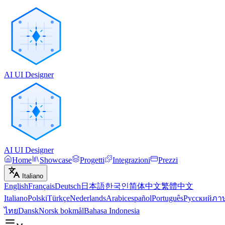
AI UI Designer
AI UI Designer
Home
Showcase
Progetti
Integrazioni
Prezzi
Italiano
English
Français
Deutsch
日本語
한국인
简体中文
繁體中文
Italiano
Polski
Türkçe
Nederlands
Arabic
español
Português
Русский
ภา
ไทย
Dansk
Norsk bokmål
Bahasa Indonesia