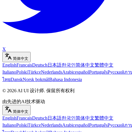
X
简体中文
English
Français
Deutsch
日本語
한국인
简体中文
繁體中文
Italiano
Polski
Türkçe
Nederlands
Arabic
español
Português
Русский
ภา
ไทย
Dansk
Norsk bokmål
Bahasa Indonesia
©
2026
AI UI 设计师
.
保留所有权利
由先进的AI技术驱动
简体中文
English
Français
Deutsch
日本語
한국인
简体中文
繁體中文
Italiano
Polski
Türkçe
Nederlands
Arabic
español
Português
Русский
ภา