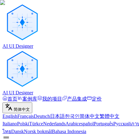
AI UI Designer
AI UI Designer
首页
案例库
我的项目
产品集成
定价
简体中文
English
Français
Deutsch
日本語
한국인
简体中文
繁體中文
Italiano
Polski
Türkçe
Nederlands
Arabic
español
Português
Русский
ภา
ไทย
Dansk
Norsk bokmål
Bahasa Indonesia