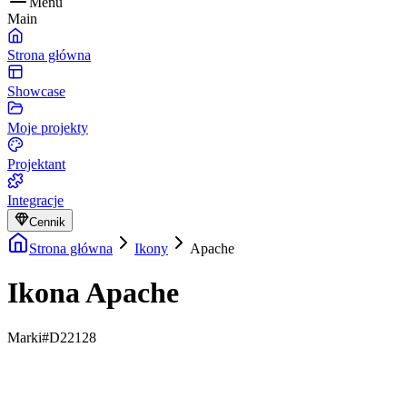
Menu
Main
Strona główna
Showcase
Moje projekty
Projektant
Integracje
Cennik
Strona główna
Ikony
Apache
Ikona Apache
Marki
#D22128