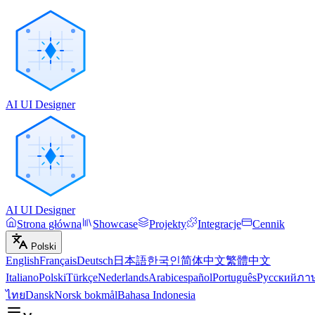
AI UI Designer
AI UI Designer
Strona główna
Showcase
Projekty
Integracje
Cennik
Polski
English
Français
Deutsch
日本語
한국인
简体中文
繁體中文
Italiano
Polski
Türkçe
Nederlands
Arabic
español
Português
Русский
ภา
ไทย
Dansk
Norsk bokmål
Bahasa Indonesia