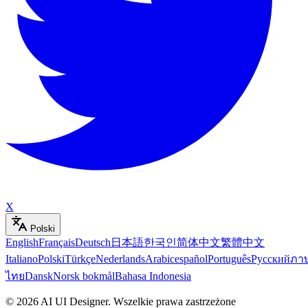
X
Polski
English
Français
Deutsch
日本語
한국인
简体中文
繁體中文
Italiano
Polski
Türkçe
Nederlands
Arabic
español
Português
Русский
ภา
ไทย
Dansk
Norsk bokmål
Bahasa Indonesia
©
2026
AI UI Designer
.
Wszelkie prawa zastrzeżone