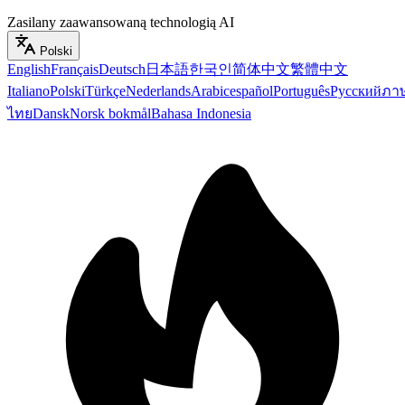
Zasilany zaawansowaną technologią AI
Polski
English
Français
Deutsch
日本語
한국인
简体中文
繁體中文
Italiano
Polski
Türkçe
Nederlands
Arabic
español
Português
Русский
ภา
ไทย
Dansk
Norsk bokmål
Bahasa Indonesia