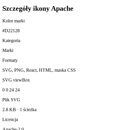
Szczegóły ikony Apache
Kolor marki
#D22128
Kategoria
Marki
Formaty
SVG, PNG, React, HTML, maska CSS
SVG viewBox
0 0 24 24
Plik SVG
2.8 KB
·
1 ścieżka
Licencja
Apache-2.0