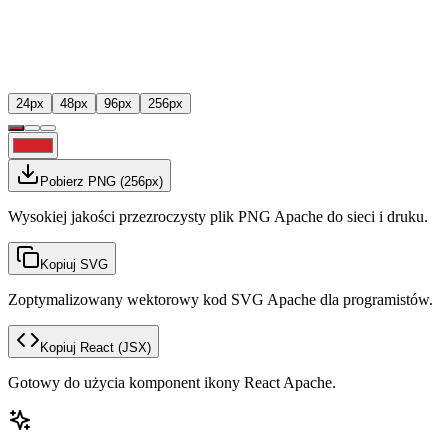
24
px
48
px
96
px
256
px
Pobierz PNG
(
256
px)
Wysokiej jakości przezroczysty plik PNG Apache do sieci i druku.
Kopiuj SVG
Zoptymalizowany wektorowy kod SVG Apache dla programistów.
Kopiuj React
(JSX)
Gotowy do użycia komponent ikony React Apache.