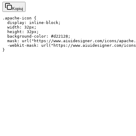
Kopiuj
.apache-icon {

  display: inline-block;

  width: 32px;

  height: 32px;

  background-color: #d22128;

  mask: url("https://www.aiuidesigner.com/icons/apache.
  -webkit-mask: url("https://www.aiuidesigner.com/icons
}