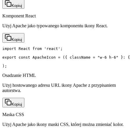
Kopiuj
Komponent React
Użyj Apache jako typowanego komponentu ikony React.
Kopiuj
import React from 'react';

export const ApacheIcon = ({ className = "w-6 h-6" }: {
);
Osadzanie HTML
Użyj hostowanego adresu URL ikony Apache z przypisaniem
autorstwa.
Kopiuj
Maska CSS
Użyj Apache jako ikony maski CSS, której można zmieniać kolor.