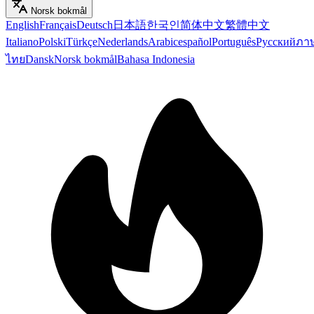
Norsk bokmål
English
Français
Deutsch
日本語
한국인
简体中文
繁體中文
Italiano
Polski
Türkçe
Nederlands
Arabic
español
Português
Русский
ภา
ไทย
Dansk
Norsk bokmål
Bahasa Indonesia