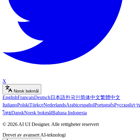
X
Norsk bokmål
English
Français
Deutsch
日本語
한국인
简体中文
繁體中文
Italiano
Polski
Türkçe
Nederlands
Arabic
español
Português
Русский
ภา
ไทย
Dansk
Norsk bokmål
Bahasa Indonesia
©
2026
AI UI Designer
.
Alle rettigheter reservert
Drevet av avansert AI-teknologi