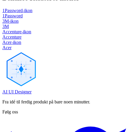
1Password-ikon
1Password
3M-ikon
3M
Accenture-ikon
Accenture
Acer-ikon
Acer
AI UI Designer
Fra idé til ferdig produkt på bare noen minutter.
Følg oss