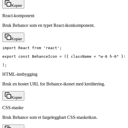
Kopier
React-komponent
Bruk Behance som en typet React-ikonkomponent.
Kopier
import React from 'react';

export const BehanceIcon = ({ className = "w-6 h-6" }: 
);
HTML-innbygging
Bruk en hostet URL for Behance-ikonet med kreditering.
Kopier
CSS-maske
Bruk Behance som et fargeleggbart CSS-maskeikon.