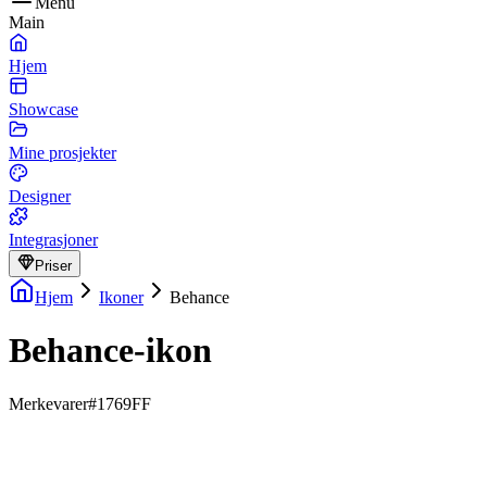
Menu
Main
Hjem
Showcase
Mine prosjekter
Designer
Integrasjoner
Priser
Hjem
Ikoner
Behance
Behance-ikon
Merkevarer
#1769FF