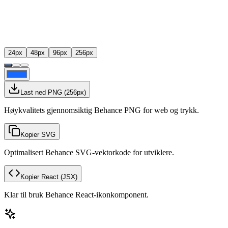
24
px
48
px
96
px
256
px
Last ned PNG
(
256
px)
Høykvalitets gjennomsiktig Behance PNG for web og trykk.
Kopier SVG
Optimalisert Behance SVG-vektorkode for utviklere.
Kopier React
(JSX)
Klar til bruk Behance React-ikonkomponent.