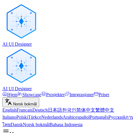
AI UI Designer
AI UI Designer
Hjem
Showcase
Prosjekter
Integrasjoner
Priser
Norsk bokmål
English
Français
Deutsch
日本語
한국인
简体中文
繁體中文
Italiano
Polski
Türkçe
Nederlands
Arabic
español
Português
Русский
ภา
ไทย
Dansk
Norsk bokmål
Bahasa Indonesia