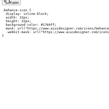
Kopier
.behance-icon {

  display: inline-block;

  width: 32px;

  height: 32px;

  background-color: #1769ff;

  mask: url("https://www.aiuidesigner.com/icons/behance
  -webkit-mask: url("https://www.aiuidesigner.com/icons
}