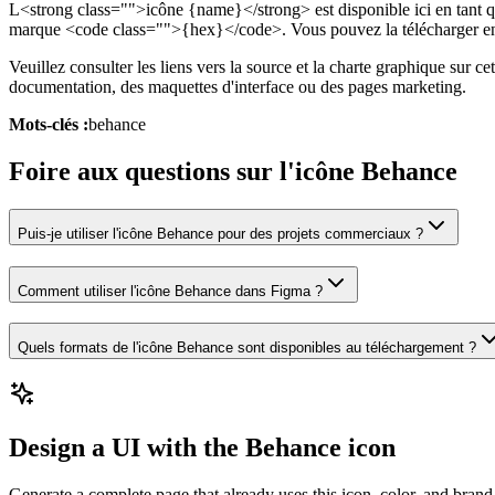
L<strong class="">icône {name}</strong> est disponible ici en tant q
marque <code class="">{hex}</code>. Vous pouvez la télécharger en 
Veuillez consulter les liens vers la source et la charte graphique sur c
documentation, des maquettes d'interface ou des pages marketing.
Mots-clés :
behance
Foire aux questions sur l'icône Behance
Puis-je utiliser l'icône Behance pour des projets commerciaux ?
Comment utiliser l'icône Behance dans Figma ?
Quels formats de l'icône Behance sont disponibles au téléchargement ?
Design a UI with the Behance icon
Generate a complete page that already uses this icon, color, and brand