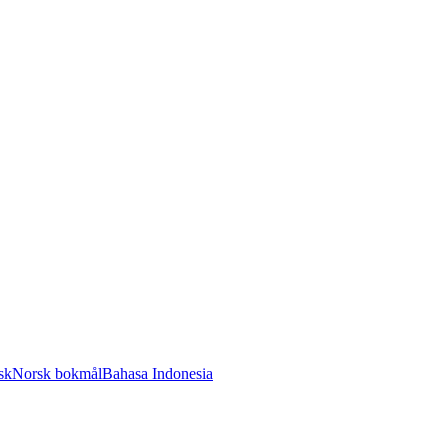
sk
Norsk bokmål
Bahasa Indonesia