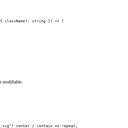
{ className?: string }) => (

 modifiable.
.svg") center / contain no-repeat;
