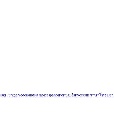
lski
Türkçe
Nederlands
Arabic
español
Português
Русский
ภาษาไทย
Dan