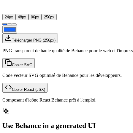
24
px
48
px
96
px
256
px
Télécharger PNG
(
256
px)
PNG transparent de haute qualité de Behance pour le web et l'impress
Copier SVG
Code vecteur SVG optimisé de Behance pour les développeurs.
Copier React
(JSX)
Composant d'icône React Behance prêt à l'emploi.
Use Behance in a generated UI