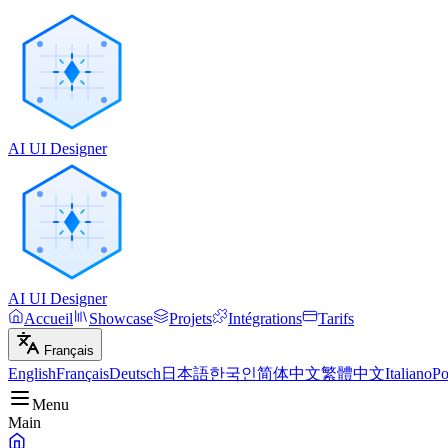
AI UI Designer
AI UI Designer
Accueil
Showcase
Projets
Intégrations
Tarifs
Français
English
Français
Deutsch
日本語
한국인
简体中文
繁體中文
Italiano
Po
Menu
Main