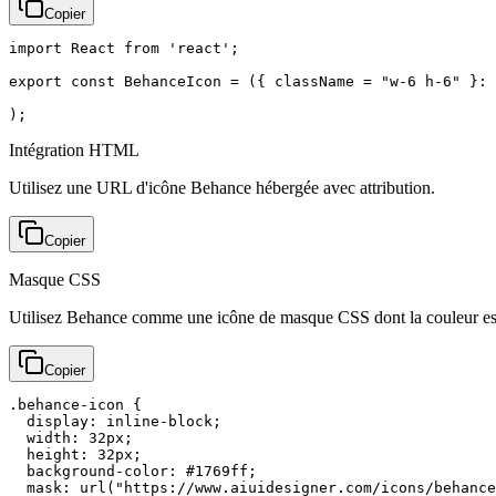
Copier
import React from 'react';

export const BehanceIcon = ({ className = "w-6 h-6" }: 
);
Intégration HTML
Utilisez une URL d'icône Behance hébergée avec attribution.
Copier
Masque CSS
Utilisez Behance comme une icône de masque CSS dont la couleur est
Copier
.behance-icon {

  display: inline-block;

  width: 32px;

  height: 32px;

  background-color: #1769ff;

  mask: url("https://www.aiuidesigner.com/icons/behance