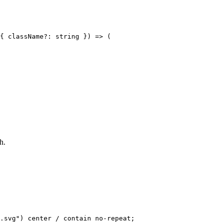
{ className?: string }) => (

h.
.svg") center / contain no-repeat;
