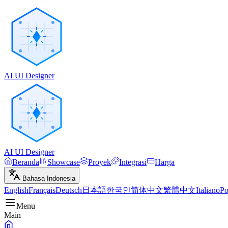
AI UI Designer
AI UI Designer
Beranda
Showcase
Proyek
Integrasi
Harga
Bahasa Indonesia
English
Français
Deutsch
日本語
한국인
简体中文
繁體中文
Italiano
Po
Menu
Main