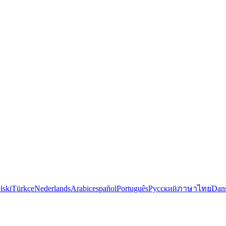
lski
Türkçe
Nederlands
Arabic
español
Português
Русский
ภาษาไทย
Dan