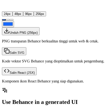
24
px
48
px
96
px
256
px
Unduh PNG
(
256
px)
PNG transparan Behance berkualitas tinggi untuk web & cetak.
Salin SVG
Kode vektor SVG Behance yang dioptimalkan untuk pengembang.
Salin React
(JSX)
Komponen ikon React Behance yang siap digunakan.
Use Behance in a generated UI