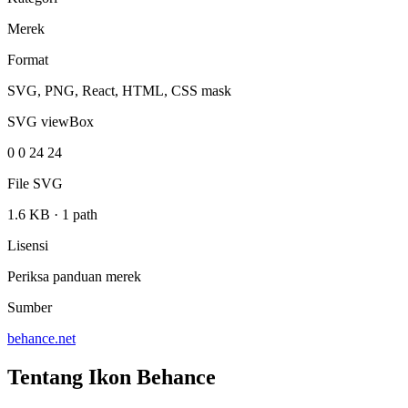
Merek
Format
SVG, PNG, React, HTML, CSS mask
SVG viewBox
0 0 24 24
File SVG
1.6 KB
·
1 path
Lisensi
Periksa panduan merek
Sumber
behance.net
Tentang Ikon Behance