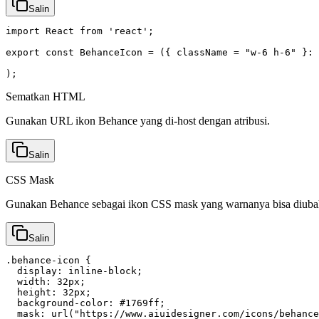
Salin
import React from 'react';

export const BehanceIcon = ({ className = "w-6 h-6" }: 
);
Sematkan HTML
Gunakan URL ikon Behance yang di-host dengan atribusi.
Salin
CSS Mask
Gunakan Behance sebagai ikon CSS mask yang warnanya bisa diuba
Salin
.behance-icon {

  display: inline-block;

  width: 32px;

  height: 32px;

  background-color: #1769ff;

  mask: url("https://www.aiuidesigner.com/icons/behance