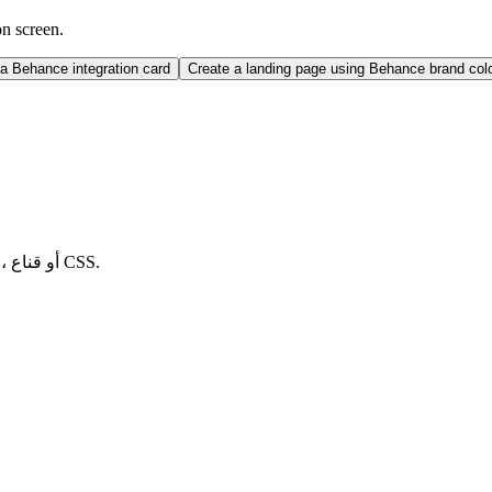
on screen.
a Behance integration card
Create a landing page using Behance brand co
انسخ أيقونة Behance كـ SVG مضمن، أو كود React، أو تضمين HTML، أو قناع CSS.