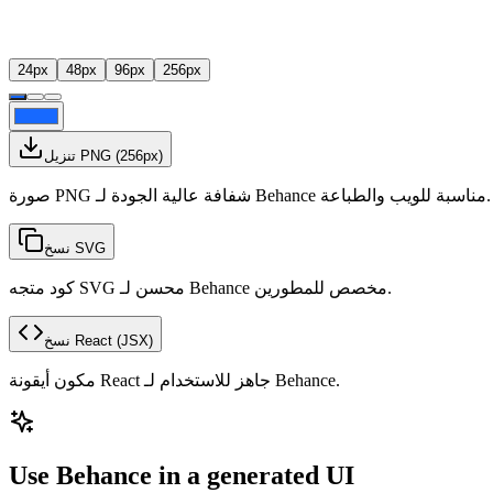
24
px
48
px
96
px
256
px
px)
256
(
تنزيل PNG
صورة PNG شفافة عالية الجودة لـ Behance مناسبة للويب والطباعة.
نسخ SVG
كود متجه SVG محسن لـ Behance مخصص للمطورين.
(JSX)
نسخ React
مكون أيقونة React جاهز للاستخدام لـ Behance.
Use Behance in a generated UI