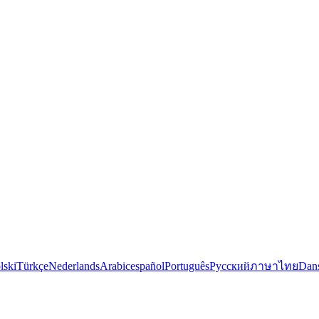
lski
Türkçe
Nederlands
Arabic
español
Português
Русский
ภาษาไทย
Dan