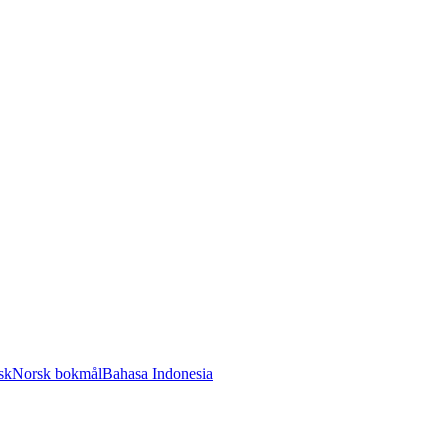
sk
Norsk bokmål
Bahasa Indonesia