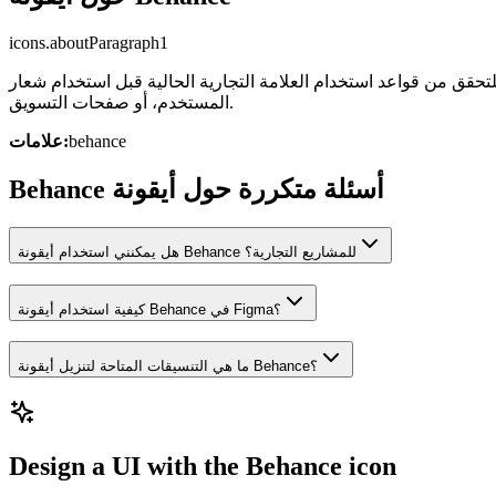
icons.aboutParagraph1
تجارية الحالية قبل استخدام شعار Behance في المشاريع التجارية، أو التوثيقات، أو نماذج واجهة
المستخدم، أو صفحات التسويق.
behance
علامات:
Behance أسئلة متكررة حول أيقونة
هل يمكنني استخدام أيقونة Behance للمشاريع التجارية؟
كيفية استخدام أيقونة Behance في Figma؟
ما هي التنسيقات المتاحة لتنزيل أيقونة Behance؟
Design a UI with the Behance icon