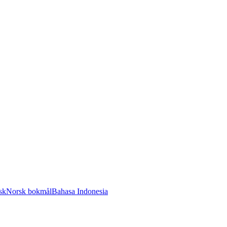
sk
Norsk bokmål
Bahasa Indonesia