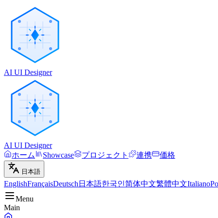
AI UI Designer
AI UI Designer
ホーム
Showcase
プロジェクト
連携
価格
日本語
English
Français
Deutsch
日本語
한국인
简体中文
繁體中文
Italiano
Po
Menu
Main