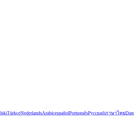
lski
Türkçe
Nederlands
Arabic
español
Português
Русский
ภาษาไทย
Dan