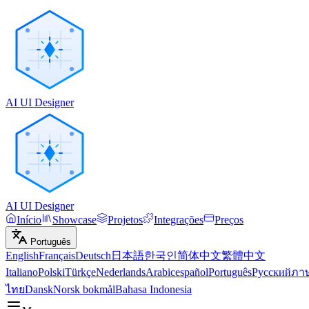
AI UI Designer
AI UI Designer
Início
Showcase
Projetos
Integrações
Preços
Português
English
Français
Deutsch
日本語
한국인
简体中文
繁體中文
Italiano
Polski
Türkçe
Nederlands
Arabic
español
Português
Русский
ภา
ไทย
Dansk
Norsk bokmål
Bahasa Indonesia