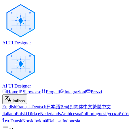
AI UI Designer
AI UI Designer
Home
Showcase
Progetti
Integrazioni
Prezzi
Italiano
English
Français
Deutsch
日本語
한국인
简体中文
繁體中文
Italiano
Polski
Türkçe
Nederlands
Arabic
español
Português
Русский
ภา
ไทย
Dansk
Norsk bokmål
Bahasa Indonesia