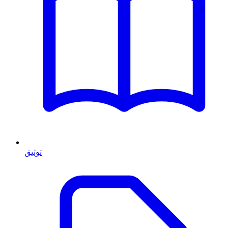
توثيق