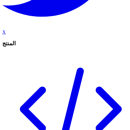
X
المنتج