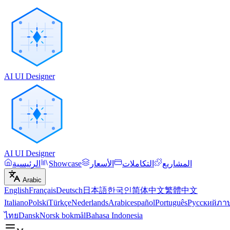
AI UI Designer
AI UI Designer
المشاريع
التكاملات
الأسعار
Showcase
الرئيسية
Arabic
English
Français
Deutsch
日本語
한국인
简体中文
繁體中文
Italiano
Polski
Türkçe
Nederlands
Arabic
español
Português
Русский
ภา
ไทย
Dansk
Norsk bokmål
Bahasa Indonesia