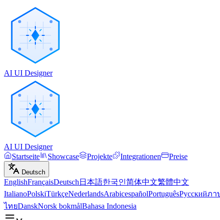
AI UI Designer
AI UI Designer
Startseite
Showcase
Projekte
Integrationen
Preise
Deutsch
English
Français
Deutsch
日本語
한국인
简体中文
繁體中文
Italiano
Polski
Türkçe
Nederlands
Arabic
español
Português
Русский
ภา
ไทย
Dansk
Norsk bokmål
Bahasa Indonesia