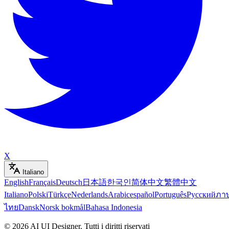
X
Italiano
English
Français
Deutsch
日本語
한국인
简体中文
繁體中文
Italiano
Polski
Türkçe
Nederlands
Arabic
español
Português
Русский
ภา
ไทย
Dansk
Norsk bokmål
Bahasa Indonesia
©
2026
AI UI Designer
.
Tutti i diritti riservati