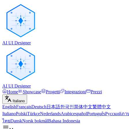
AI UI Designer
AI UI Designer
Home
Showcase
Progetti
Integrazioni
Prezzi
Italiano
English
Français
Deutsch
日本語
한국인
简体中文
繁體中文
Italiano
Polski
Türkçe
Nederlands
Arabic
español
Português
Русский
ภา
ไทย
Dansk
Norsk bokmål
Bahasa Indonesia