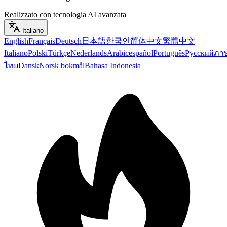
Realizzato con tecnologia AI avanzata
Italiano
English
Français
Deutsch
日本語
한국인
简体中文
繁體中文
Italiano
Polski
Türkçe
Nederlands
Arabic
español
Português
Русский
ภา
ไทย
Dansk
Norsk bokmål
Bahasa Indonesia