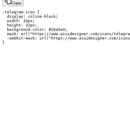
Copia
.telegram-icon {

  display: inline-block;

  width: 32px;

  height: 32px;

  background-color: #26a5e4;

  mask: url("https://www.aiuidesigner.com/icons/telegra
  -webkit-mask: url("https://www.aiuidesigner.com/icons
}