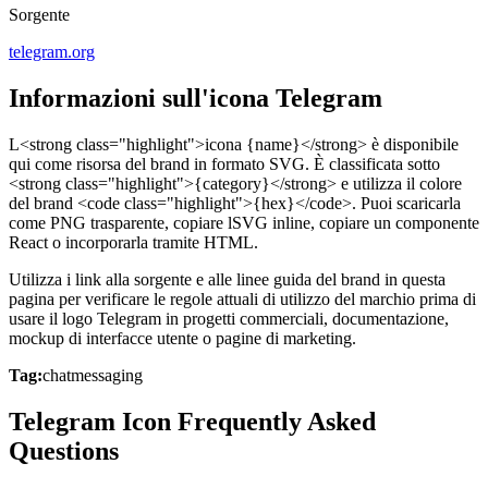
Sorgente
telegram.org
Informazioni sull'icona Telegram
L<strong class="highlight">icona {name}</strong> è disponibile
qui come risorsa del brand in formato SVG. È classificata sotto
<strong class="highlight">{category}</strong> e utilizza il colore
del brand <code class="highlight">{hex}</code>. Puoi scaricarla
come PNG trasparente, copiare lSVG inline, copiare un componente
React o incorporarla tramite HTML.
Utilizza i link alla sorgente e alle linee guida del brand in questa
pagina per verificare le regole attuali di utilizzo del marchio prima di
usare il logo Telegram in progetti commerciali, documentazione,
mockup di interfacce utente o pagine di marketing.
Tag:
chat
messaging
Telegram Icon Frequently Asked
Questions