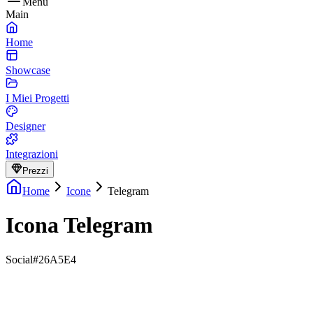
Menu
Main
Home
Showcase
I Miei Progetti
Designer
Integrazioni
Prezzi
Home
Icone
Telegram
Icona Telegram
Social
#26A5E4