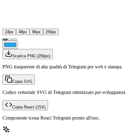
24
px
48
px
96
px
256
px
Scarica PNG
(
256
px)
PNG trasparente di alta qualità di Telegram per web e stampa.
Copia SVG
Codice vettoriale SVG di Telegram ottimizzato per sviluppatori.
Copia React
(JSX)
Componente icona React Telegram pronto all'uso.