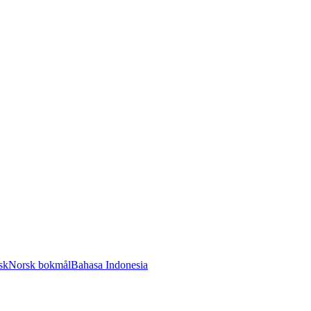
sk
Norsk bokmål
Bahasa Indonesia