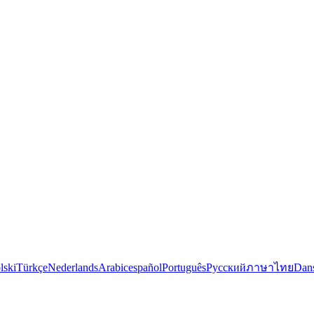
lski
Türkçe
Nederlands
Arabic
español
Português
Русский
ภาษาไทย
Dan