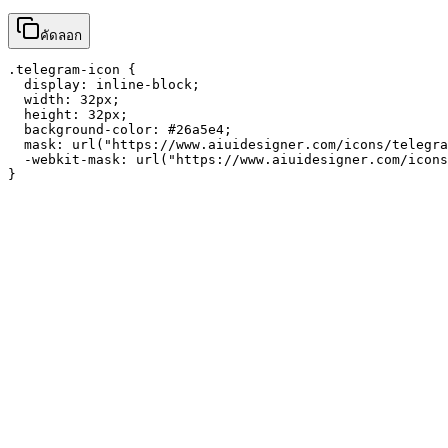
คัดลอก
.telegram-icon {

  display: inline-block;

  width: 32px;

  height: 32px;

  background-color: #26a5e4;

  mask: url("https://www.aiuidesigner.com/icons/telegra
  -webkit-mask: url("https://www.aiuidesigner.com/icons
}