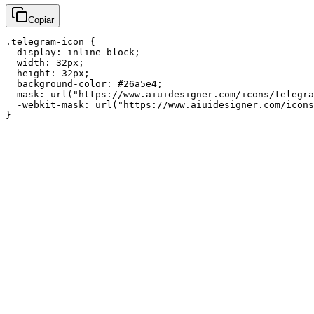
Copiar
.telegram-icon {

  display: inline-block;

  width: 32px;

  height: 32px;

  background-color: #26a5e4;

  mask: url("https://www.aiuidesigner.com/icons/telegra
  -webkit-mask: url("https://www.aiuidesigner.com/icons
}