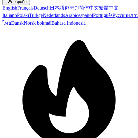
español
English
Français
Deutsch
日本語
한국인
简体中文
繁體中文
Italiano
Polski
Türkçe
Nederlands
Arabic
español
Português
Русский
ภา
ไทย
Dansk
Norsk bokmål
Bahasa Indonesia