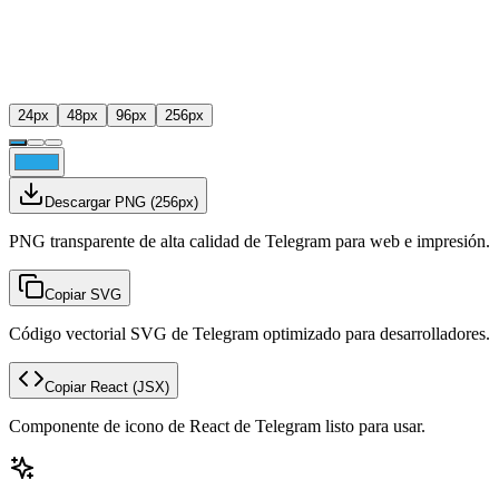
24
px
48
px
96
px
256
px
Descargar PNG
(
256
px)
PNG transparente de alta calidad de Telegram para web e impresión.
Copiar SVG
Código vectorial SVG de Telegram optimizado para desarrolladores.
Copiar React
(JSX)
Componente de icono de React de Telegram listo para usar.