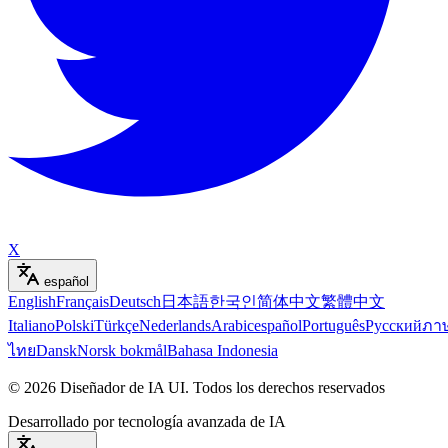
X
español
English
Français
Deutsch
日本語
한국인
简体中文
繁體中文
Italiano
Polski
Türkçe
Nederlands
Arabic
español
Português
Русский
ภา
ไทย
Dansk
Norsk bokmål
Bahasa Indonesia
©
2026
Diseñador de IA UI
.
Todos los derechos reservados
Desarrollado por tecnología avanzada de IA