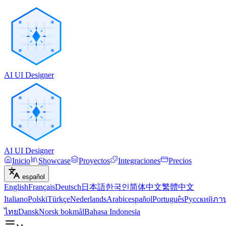
AI UI Designer
AI UI Designer
Inicio
Showcase
Proyectos
Integraciones
Precios
español
English
Français
Deutsch
日本語
한국인
简体中文
繁體中文
Italiano
Polski
Türkçe
Nederlands
Arabic
español
Português
Русский
ภา
ไทย
Dansk
Norsk bokmål
Bahasa Indonesia