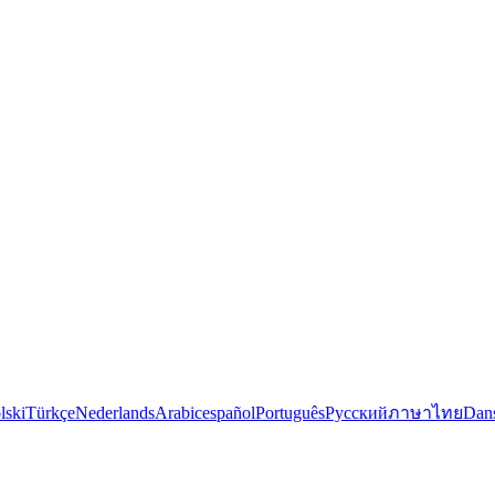
lski
Türkçe
Nederlands
Arabic
español
Português
Русский
ภาษาไทย
Dan