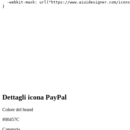
  -webkit-mask: url("https://www.aiuidesigner.com/icons
}
Dettagli icona PayPal
Colore del brand
#00457C
Categoria