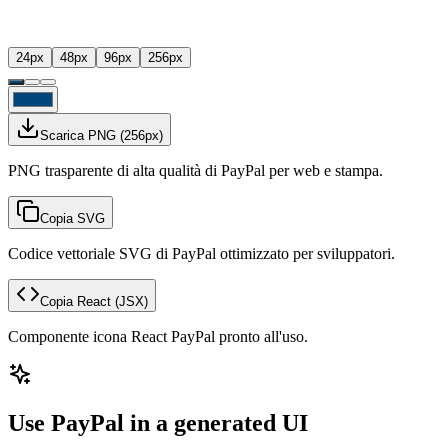
24
px
48
px
96
px
256
px
Scarica PNG
(
256
px)
PNG trasparente di alta qualità di PayPal per web e stampa.
Copia SVG
Codice vettoriale SVG di PayPal ottimizzato per sviluppatori.
Copia React
(JSX)
Componente icona React PayPal pronto all'uso.
Use PayPal in a generated UI