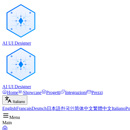
AI UI Designer
AI UI Designer
Home
Showcase
Progetti
Integrazioni
Prezzi
Italiano
English
Français
Deutsch
日本語
한국인
简体中文
繁體中文
Italiano
Po
Menu
Main