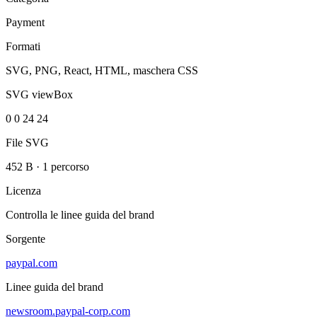
Payment
Formati
SVG, PNG, React, HTML, maschera CSS
SVG viewBox
0 0 24 24
File SVG
452 B
·
1 percorso
Licenza
Controlla le linee guida del brand
Sorgente
paypal.com
Linee guida del brand
newsroom.paypal-corp.com