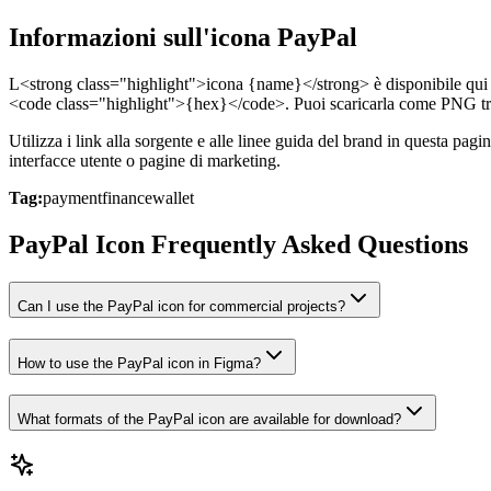
Informazioni sull'icona PayPal
L<strong class="highlight">icona {name}</strong> è disponibile qui c
<code class="highlight">{hex}</code>. Puoi scaricarla come PNG tr
Utilizza i link alla sorgente e alle linee guida del brand in questa pag
interfacce utente o pagine di marketing.
Tag:
payment
finance
wallet
PayPal Icon Frequently Asked Questions
Can I use the PayPal icon for commercial projects?
How to use the PayPal icon in Figma?
What formats of the PayPal icon are available for download?