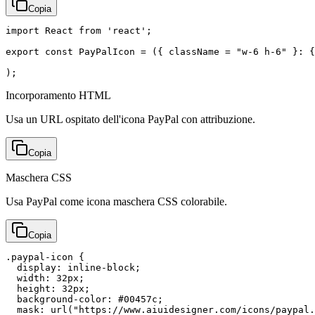
Copia
import React from 'react';

export const PayPalIcon = ({ className = "w-6 h-6" }: {
);
Incorporamento HTML
Usa un URL ospitato dell'icona PayPal con attribuzione.
Copia
Maschera CSS
Usa PayPal come icona maschera CSS colorabile.
Copia
.paypal-icon {

  display: inline-block;

  width: 32px;

  height: 32px;

  background-color: #00457c;

  mask: url("https://www.aiuidesigner.com/icons/paypal.