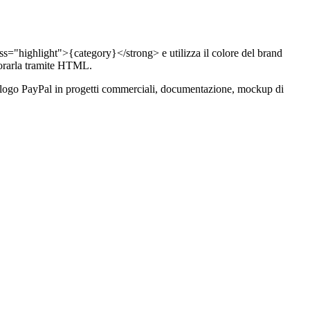
s="highlight">{category}</strong> e utilizza il colore del brand
orarla tramite HTML.
re il logo PayPal in progetti commerciali, documentazione, mockup di