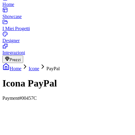
Home
Showcase
I Miei Progetti
Designer
Integrazioni
Prezzi
Home
Icone
PayPal
Icona PayPal
Payment
#00457C