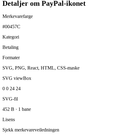
Detaljer om PayPal-ikonet
Merkevarefarge
#00457C
Kategori
Betaling
Formater
SVG, PNG, React, HTML, CSS-maske
SVG viewBox
0 0 24 24
SVG-fil
452 B
·
1 bane
Lisens
Sjekk merkevareveiledningen