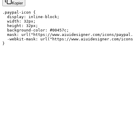
Kopier
.paypal-icon {

  display: inline-block;

  width: 32px;

  height: 32px;

  background-color: #00457c;

  mask: url("https://www.aiuidesigner.com/icons/paypal.
  -webkit-mask: url("https://www.aiuidesigner.com/icons
}