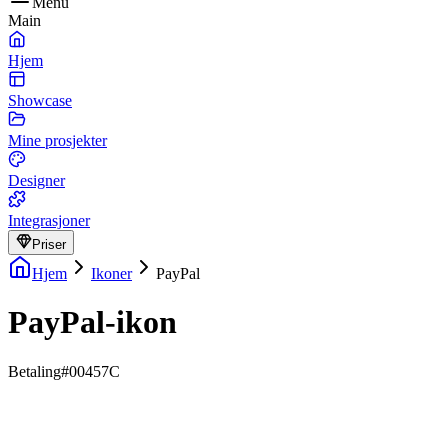
Menu
Main
Hjem
Showcase
Mine prosjekter
Designer
Integrasjoner
Priser
Hjem
Ikoner
PayPal
PayPal-ikon
Betaling
#00457C