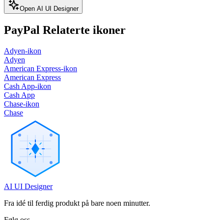
Open AI UI Designer
PayPal
Relaterte ikoner
Adyen-ikon
Adyen
American Express-ikon
American Express
Cash App-ikon
Cash App
Chase-ikon
Chase
AI UI Designer
Fra idé til ferdig produkt på bare noen minutter.
Følg oss