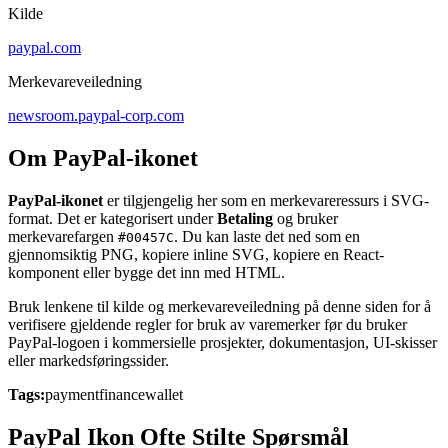
Kilde
paypal.com
Merkevareveiledning
newsroom.paypal-corp.com
Om PayPal-ikonet
PayPal-ikonet
er tilgjengelig her som en merkevareressurs i SVG-
format. Det er kategorisert under
Betaling
og bruker
merkevarefargen
. Du kan laste det ned som en
#00457C
gjennomsiktig PNG, kopiere inline SVG, kopiere en React-
komponent eller bygge det inn med HTML.
Bruk lenkene til kilde og merkevareveiledning på denne siden for å
verifisere gjeldende regler for bruk av varemerker før du bruker
PayPal-logoen i kommersielle prosjekter, dokumentasjon, UI-skisser
eller markedsføringssider.
Tags:
payment
finance
wallet
PayPal Ikon Ofte Stilte Spørsmål