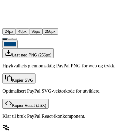
24
px
48
px
96
px
256
px
Last ned PNG
(
256
px)
Høykvalitets gjennomsiktig PayPal PNG for web og trykk.
Kopier SVG
Optimalisert PayPal SVG-vektorkode for utviklere.
Kopier React
(JSX)
Klar til bruk PayPal React-ikonkomponent.