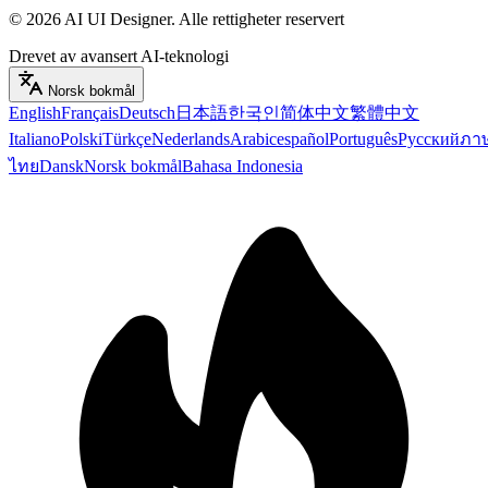
©
2026
AI UI Designer
.
Alle rettigheter reservert
Drevet av avansert AI-teknologi
Norsk bokmål
English
Français
Deutsch
日本語
한국인
简体中文
繁體中文
Italiano
Polski
Türkçe
Nederlands
Arabic
español
Português
Русский
ภา
ไทย
Dansk
Norsk bokmål
Bahasa Indonesia