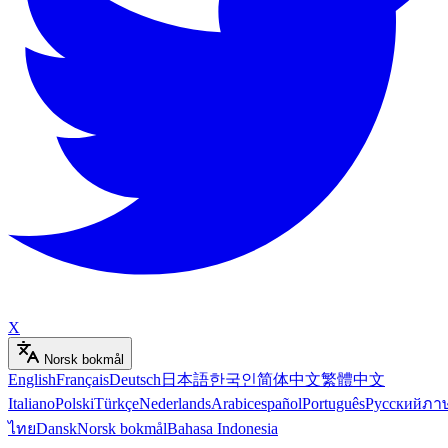
X
Norsk bokmål
English
Français
Deutsch
日本語
한국인
简体中文
繁體中文
Italiano
Polski
Türkçe
Nederlands
Arabic
español
Português
Русский
ภา
ไทย
Dansk
Norsk bokmål
Bahasa Indonesia