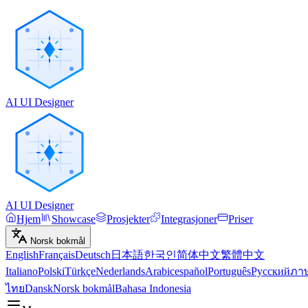
AI UI Designer
AI UI Designer
Hjem
Showcase
Prosjekter
Integrasjoner
Priser
Norsk bokmål
English
Français
Deutsch
日本語
한국인
简体中文
繁體中文
Italiano
Polski
Türkçe
Nederlands
Arabic
español
Português
Русский
ภา
ไทย
Dansk
Norsk bokmål
Bahasa Indonesia