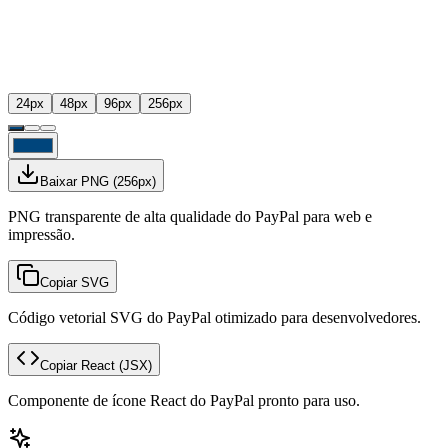
24
px
48
px
96
px
256
px
Baixar PNG
(
256
px)
PNG transparente de alta qualidade do PayPal para web e
impressão.
Copiar SVG
Código vetorial SVG do PayPal otimizado para desenvolvedores.
Copiar React
(JSX)
Componente de ícone React do PayPal pronto para uso.