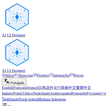
AI UI Designer
AI UI Designer
Início
Showcase
Projetos
Integrações
Preços
Português
English
Français
Deutsch
日本語
한국인
简体中文
繁體中文
Italiano
Polski
Türkçe
Nederlands
Arabic
español
Português
Русский
ภา
ไทย
Dansk
Norsk bokmål
Bahasa Indonesia