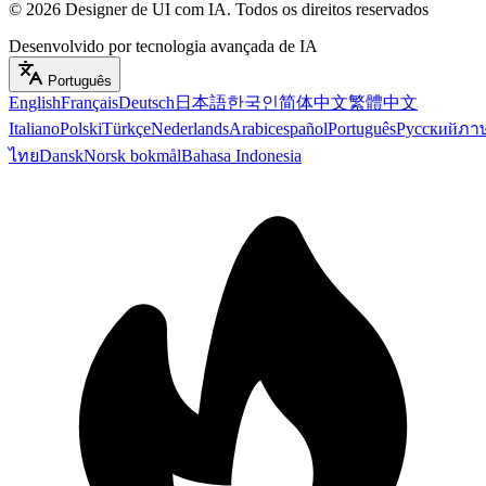
©
2026
Designer de UI com IA
.
Todos os direitos reservados
Desenvolvido por tecnologia avançada de IA
Português
English
Français
Deutsch
日本語
한국인
简体中文
繁體中文
Italiano
Polski
Türkçe
Nederlands
Arabic
español
Português
Русский
ภา
ไทย
Dansk
Norsk bokmål
Bahasa Indonesia