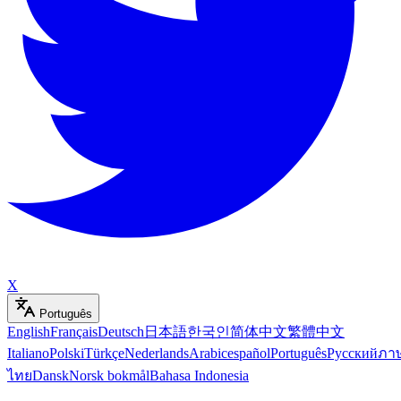
X
Português
English
Français
Deutsch
日本語
한국인
简体中文
繁體中文
Italiano
Polski
Türkçe
Nederlands
Arabic
español
Português
Русский
ภา
ไทย
Dansk
Norsk bokmål
Bahasa Indonesia