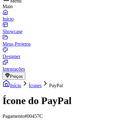
Menu
Main
Início
Showcase
Meus Projetos
Designer
Integrações
Preços
Início
Ícones
PayPal
Ícone do PayPal
Pagamento
#00457C