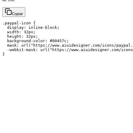
Copiar
.paypal-icon {

  display: inline-block;

  width: 32px;

  height: 32px;

  background-color: #00457c;

  mask: url("https://www.aiuidesigner.com/icons/paypal.
  -webkit-mask: url("https://www.aiuidesigner.com/icons
}