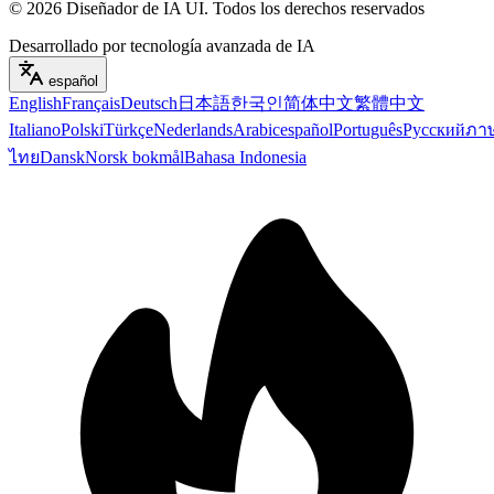
©
2026
Diseñador de IA UI
.
Todos los derechos reservados
Desarrollado por tecnología avanzada de IA
español
English
Français
Deutsch
日本語
한국인
简体中文
繁體中文
Italiano
Polski
Türkçe
Nederlands
Arabic
español
Português
Русский
ภา
ไทย
Dansk
Norsk bokmål
Bahasa Indonesia