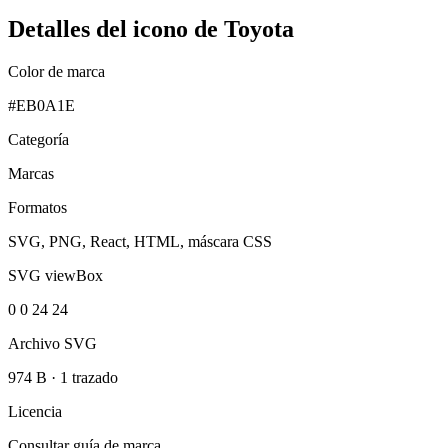
Detalles del icono de Toyota
Color de marca
#EB0A1E
Categoría
Marcas
Formatos
SVG, PNG, React, HTML, máscara CSS
SVG viewBox
0 0 24 24
Archivo SVG
974 B
·
1 trazado
Licencia
Consultar guía de marca