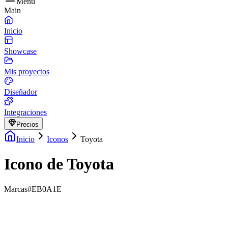
Menu
Main
Inicio
Showcase
Mis proyectos
Diseñador
Integraciones
Precios
Inicio
Iconos
Toyota
Icono de Toyota
Marcas
#EB0A1E