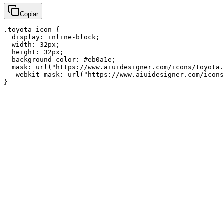
Copiar
.toyota-icon {

  display: inline-block;

  width: 32px;

  height: 32px;

  background-color: #eb0a1e;

  mask: url("https://www.aiuidesigner.com/icons/toyota.
  -webkit-mask: url("https://www.aiuidesigner.com/icons
}