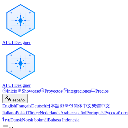
AI UI Designer
AI UI Designer
Inicio
Showcase
Proyectos
Integraciones
Precios
español
English
Français
Deutsch
日本語
한국인
简体中文
繁體中文
Italiano
Polski
Türkçe
Nederlands
Arabic
español
Português
Русский
ภา
ไทย
Dansk
Norsk bokmål
Bahasa Indonesia