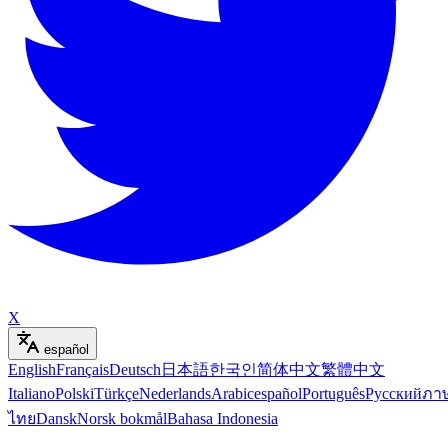
X
español
English
Français
Deutsch
日本語
한국인
简体中文
繁體中文
Italiano
Polski
Türkçe
Nederlands
Arabic
español
Português
Русский
ภา
ไทย
Dansk
Norsk bokmål
Bahasa Indonesia