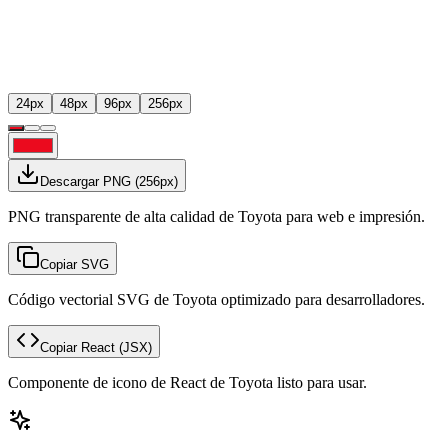
24
px
48
px
96
px
256
px
Descargar PNG
(
256
px)
PNG transparente de alta calidad de Toyota para web e impresión.
Copiar SVG
Código vectorial SVG de Toyota optimizado para desarrolladores.
Copiar React
(JSX)
Componente de icono de React de Toyota listo para usar.