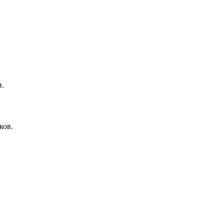
и.
ков.