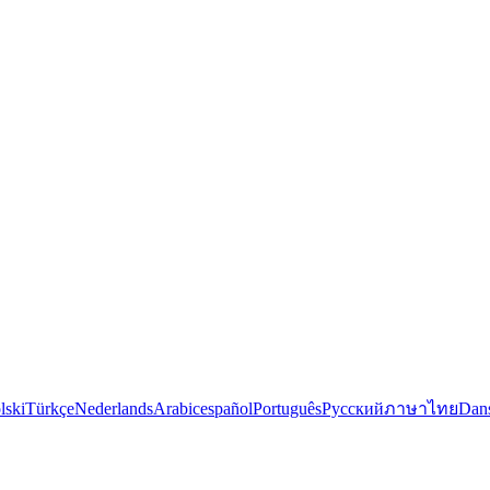
lski
Türkçe
Nederlands
Arabic
español
Português
Русский
ภาษาไทย
Dan