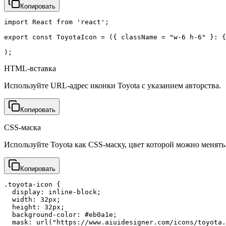
Копировать
import React from 'react';

export const ToyotaIcon = ({ className = "w-6 h-6" }: {
);
HTML-вставка
Используйте URL-адрес иконки Toyota с указанием авторства.
Копировать
CSS-маска
Используйте Toyota как CSS-маску, цвет которой можно менять
Копировать
.toyota-icon {

  display: inline-block;

  width: 32px;

  height: 32px;

  background-color: #eb0a1e;

  mask: url("https://www.aiuidesigner.com/icons/toyota.