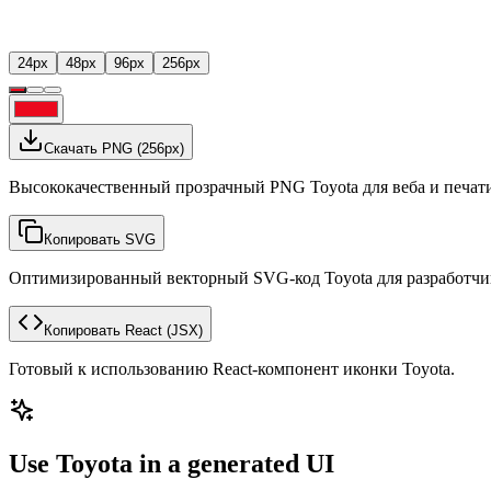
24
px
48
px
96
px
256
px
Скачать PNG
(
256
px)
Высококачественный прозрачный PNG Toyota для веба и печат
Копировать SVG
Оптимизированный векторный SVG-код Toyota для разработчи
Копировать React
(JSX)
Готовый к использованию React-компонент иконки Toyota.
Use Toyota in a generated UI