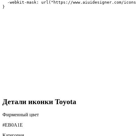
  -webkit-mask: url("https://www.aiuidesigner.com/icons
}
Детали иконки Toyota
Фирменный цвет
#EB0A1E
Категория