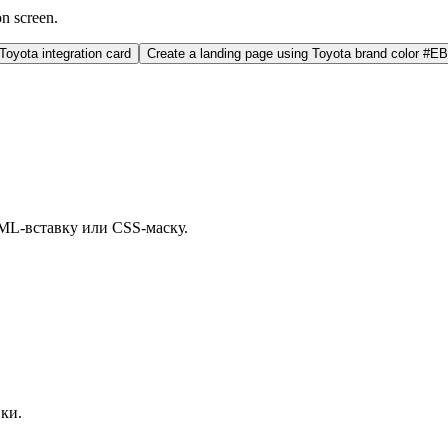
on screen.
oyota integration card
Create a landing page using Toyota brand color #
ML-вставку или CSS-маску.
ки.