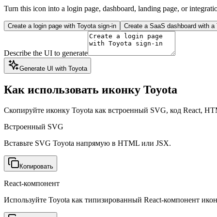
Turn this icon into a login page, dashboard, landing page, or integrati
Create a login page with Toyota sign-in
Create a SaaS dashboard with a T
Describe the UI to generate
Generate UI with Toyota
Как использовать иконку Toyota
Скопируйте иконку Toyota как встроенный SVG, код React, HT
Встроенный SVG
Вставьте SVG Toyota напрямую в HTML или JSX.
Копировать
React-компонент
Используйте Toyota как типизированный React-компонент икон