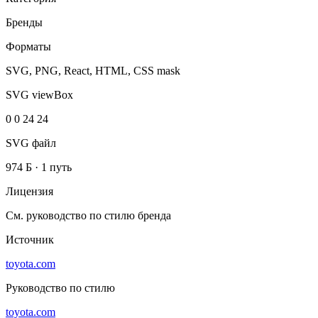
Бренды
Форматы
SVG, PNG, React, HTML, CSS mask
SVG viewBox
0 0 24 24
SVG файл
974 Б
·
1 путь
Лицензия
См. руководство по стилю бренда
Источник
toyota.com
Руководство по стилю
toyota.com