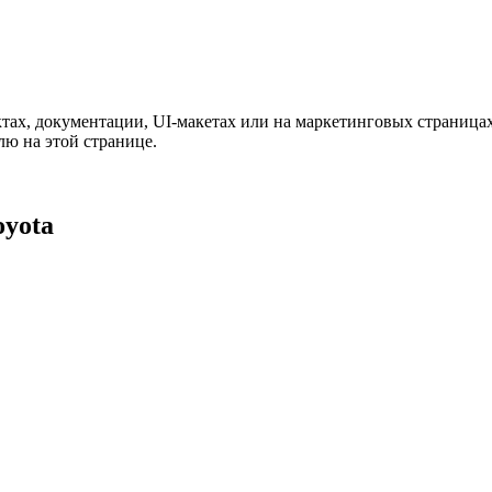
тах, документации, UI-макетах или на маркетинговых страницах
лю на этой странице.
oyota