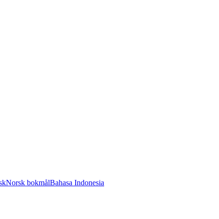
sk
Norsk bokmål
Bahasa Indonesia