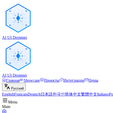
AI UI Designer
AI UI Designer
Главная
Showcase
Проекты
Интеграции
Цены
Русский
English
Français
Deutsch
日本語
한국인
简体中文
繁體中文
Italiano
Po
Menu
Main