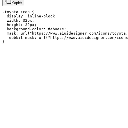
Kopiér
.toyota-icon {

  display: inline-block;

  width: 32px;

  height: 32px;

  background-color: #eb0a1e;

  mask: url("https://www.aiuidesigner.com/icons/toyota.
  -webkit-mask: url("https://www.aiuidesigner.com/icons
}