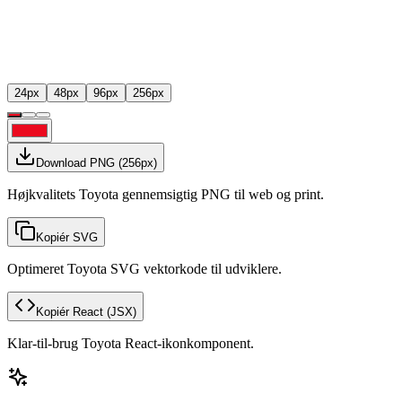
24
px
48
px
96
px
256
px
Download PNG
(
256
px)
Højkvalitets Toyota gennemsigtig PNG til web og print.
Kopiér SVG
Optimeret Toyota SVG vektorkode til udviklere.
Kopiér React
(JSX)
Klar-til-brug Toyota React-ikonkomponent.