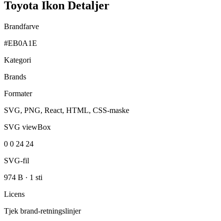
Toyota Ikon Detaljer
Brandfarve
#EB0A1E
Kategori
Brands
Formater
SVG, PNG, React, HTML, CSS-maske
SVG viewBox
0 0 24 24
SVG-fil
974 B
·
1 sti
Licens
Tjek brand-retningslinjer