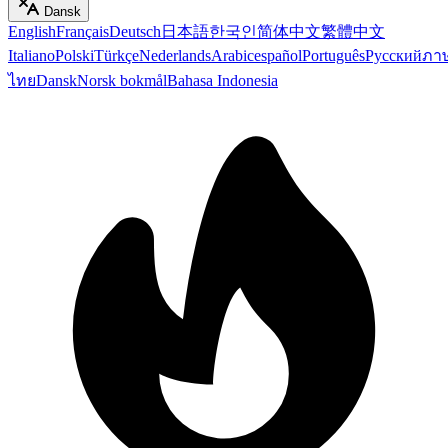
Dansk
English
Français
Deutsch
日本語
한국인
简体中文
繁體中文
Italiano
Polski
Türkçe
Nederlands
Arabic
español
Português
Русский
ภา
ไทย
Dansk
Norsk bokmål
Bahasa Indonesia