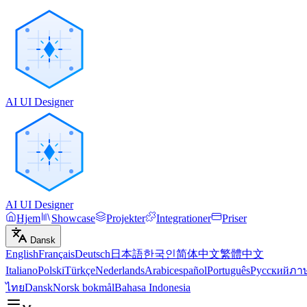
AI UI Designer
AI UI Designer
Hjem
Showcase
Projekter
Integrationer
Priser
Dansk
English
Français
Deutsch
日本語
한국인
简体中文
繁體中文
Italiano
Polski
Türkçe
Nederlands
Arabic
español
Português
Русский
ภา
ไทย
Dansk
Norsk bokmål
Bahasa Indonesia