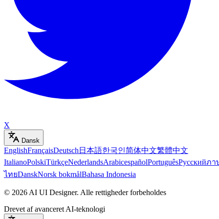
X
Dansk
English
Français
Deutsch
日本語
한국인
简体中文
繁體中文
Italiano
Polski
Türkçe
Nederlands
Arabic
español
Português
Русский
ภา
ไทย
Dansk
Norsk bokmål
Bahasa Indonesia
©
2026
AI UI Designer
.
Alle rettigheder forbeholdes
Drevet af avanceret AI-teknologi