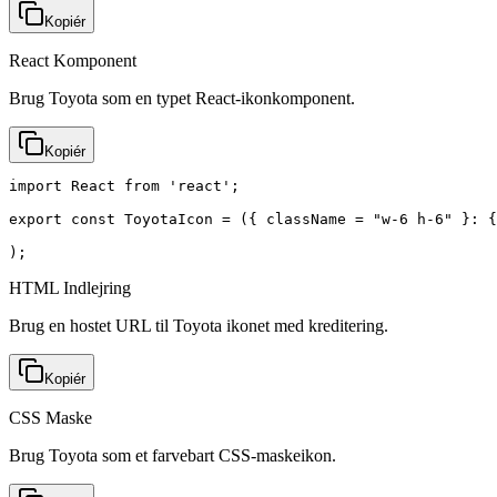
Kopiér
React Komponent
Brug Toyota som en typet React-ikonkomponent.
Kopiér
import React from 'react';

export const ToyotaIcon = ({ className = "w-6 h-6" }: {
);
HTML Indlejring
Brug en hostet URL til Toyota ikonet med kreditering.
Kopiér
CSS Maske
Brug Toyota som et farvebart CSS-maskeikon.