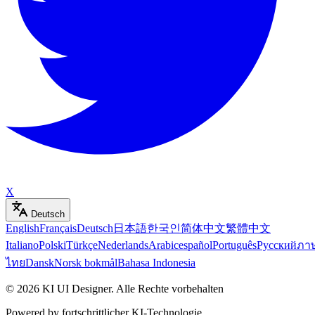
X
Deutsch
English
Français
Deutsch
日本語
한국인
简体中文
繁體中文
Italiano
Polski
Türkçe
Nederlands
Arabic
español
Português
Русский
ภา
ไทย
Dansk
Norsk bokmål
Bahasa Indonesia
©
2026
KI UI Designer
.
Alle Rechte vorbehalten
Powered by fortschrittlicher KI-Technologie