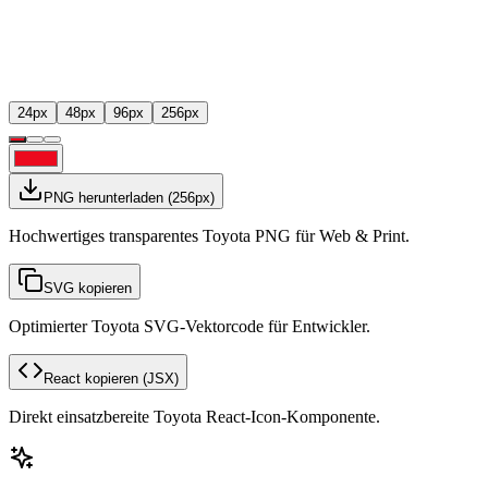
24
px
48
px
96
px
256
px
PNG herunterladen
(
256
px)
Hochwertiges transparentes Toyota PNG für Web & Print.
SVG kopieren
Optimierter Toyota SVG-Vektorcode für Entwickler.
React kopieren
(JSX)
Direkt einsatzbereite Toyota React-Icon-Komponente.