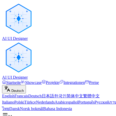
AI UI Designer
AI UI Designer
Startseite
Showcase
Projekte
Integrationen
Preise
Deutsch
English
Français
Deutsch
日本語
한국인
简体中文
繁體中文
Italiano
Polski
Türkçe
Nederlands
Arabic
español
Português
Русский
ภา
ไทย
Dansk
Norsk bokmål
Bahasa Indonesia