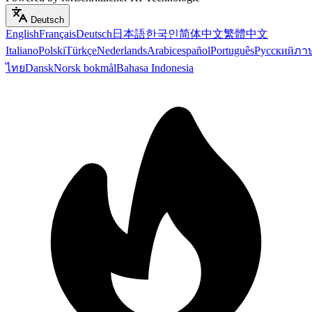
Deutsch
English
Français
Deutsch
日本語
한국인
简体中文
繁體中文
Italiano
Polski
Türkçe
Nederlands
Arabic
español
Português
Русский
ภา
ไทย
Dansk
Norsk bokmål
Bahasa Indonesia