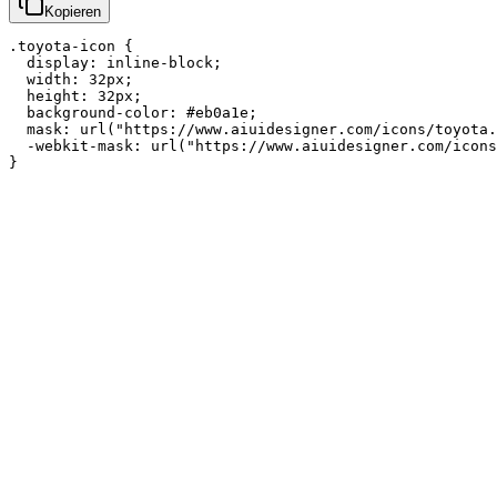
Kopieren
.toyota-icon {

  display: inline-block;

  width: 32px;

  height: 32px;

  background-color: #eb0a1e;

  mask: url("https://www.aiuidesigner.com/icons/toyota.
  -webkit-mask: url("https://www.aiuidesigner.com/icons
}