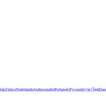
lski
Türkçe
Nederlands
Arabic
español
Português
Русский
ภาษาไทย
Dan