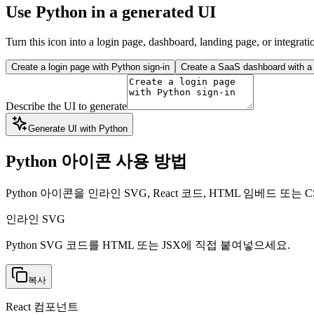
Use Python in a generated UI
Turn this icon into a login page, dashboard, landing page, or integrati
Create a login page with Python sign-in
Create a SaaS dashboard with a 
Describe the UI to generate
Generate UI with Python
Python 아이콘 사용 방법
Python 아이콘을 인라인 SVG, React 코드, HTML 임베드 
인라인 SVG
Python SVG 코드를 HTML 또는 JSX에 직접 붙여넣으세요.
복사
React 컴포넌트