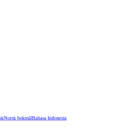
sk
Norsk bokmål
Bahasa Indonesia