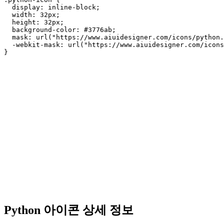
  display: inline-block;

  width: 32px;

  height: 32px;

  background-color: #3776ab;

  mask: url("https://www.aiuidesigner.com/icons/python.
  -webkit-mask: url("https://www.aiuidesigner.com/icons
}
Python 아이콘 상세 정보