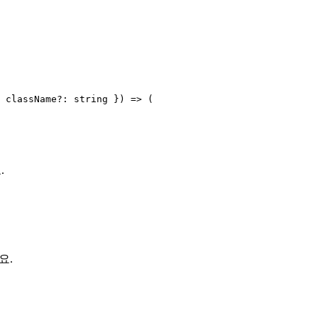
 className?: string }) => (

.
요.