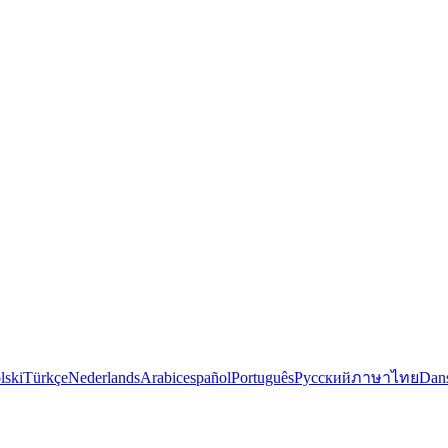
lski
Türkçe
Nederlands
Arabic
español
Português
Русский
ภาษาไทย
Dan