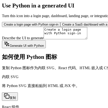
Use Python in a generated UI
Turn this icon into a login page, dashboard, landing page, or integrati
Create a login page with Python sign-in
Create a SaaS dashboard with a 
Describe the UI to generate
Generate UI with Python
如何使用 Python 图标
复制 Python 图标作为内联 SVG、React 代码、HTML 嵌入或 CS
内联 SVG
将 Python SVG 直接粘贴到 HTML 或 JSX 中。
复制
React 组件