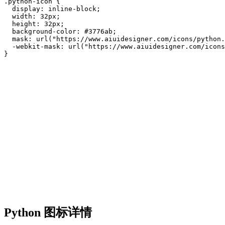
.python-icon {

  display: inline-block;

  width: 32px;

  height: 32px;

  background-color: #3776ab;

  mask: url("https://www.aiuidesigner.com/icons/python.
  -webkit-mask: url("https://www.aiuidesigner.com/icons
}
Python 图标详情