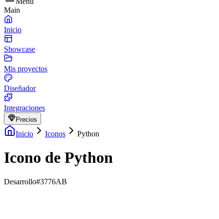
Menu
Main
Inicio
Showcase
Mis proyectos
Diseñador
Integraciones
Precios
Inicio
Iconos
Python
Icono de Python
Desarrollo
#3776AB