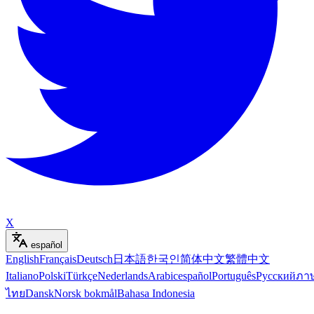
X
español
English
Français
Deutsch
日本語
한국인
简体中文
繁體中文
Italiano
Polski
Türkçe
Nederlands
Arabic
español
Português
Русский
ภา
ไทย
Dansk
Norsk bokmål
Bahasa Indonesia