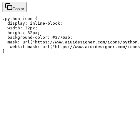
Copiar
.python-icon {

  display: inline-block;

  width: 32px;

  height: 32px;

  background-color: #3776ab;

  mask: url("https://www.aiuidesigner.com/icons/python.
  -webkit-mask: url("https://www.aiuidesigner.com/icons
}