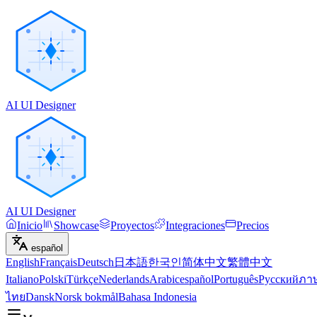
AI UI Designer
AI UI Designer
Inicio
Showcase
Proyectos
Integraciones
Precios
español
English
Français
Deutsch
日本語
한국인
简体中文
繁體中文
Italiano
Polski
Türkçe
Nederlands
Arabic
español
Português
Русский
ภา
ไทย
Dansk
Norsk bokmål
Bahasa Indonesia