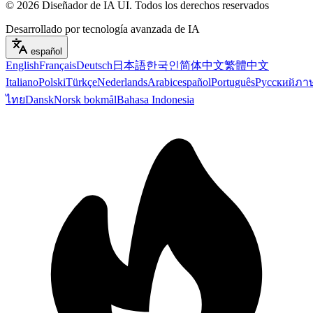
©
2026
Diseñador de IA UI
.
Todos los derechos reservados
Desarrollado por tecnología avanzada de IA
español
English
Français
Deutsch
日本語
한국인
简体中文
繁體中文
Italiano
Polski
Türkçe
Nederlands
Arabic
español
Português
Русский
ภา
ไทย
Dansk
Norsk bokmål
Bahasa Indonesia