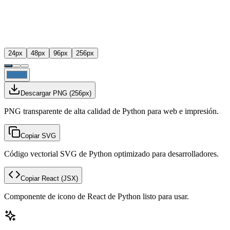
24
px
48
px
96
px
256
px
Descargar PNG
(
256
px)
PNG transparente de alta calidad de Python para web e impresión.
Copiar SVG
Código vectorial SVG de Python optimizado para desarrolladores.
Copiar React
(JSX)
Componente de icono de React de Python listo para usar.