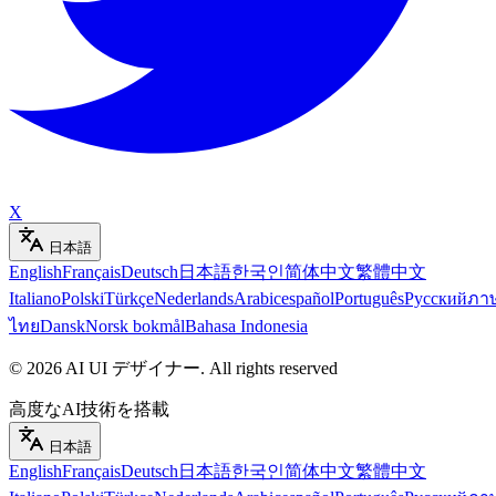
X
日本語
English
Français
Deutsch
日本語
한국인
简体中文
繁體中文
Italiano
Polski
Türkçe
Nederlands
Arabic
español
Português
Русский
ภา
ไทย
Dansk
Norsk bokmål
Bahasa Indonesia
©
2026
AI UI デザイナー
.
All rights reserved
高度なAI技術を搭載
日本語
English
Français
Deutsch
日本語
한국인
简体中文
繁體中文