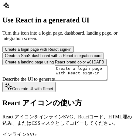
Use React in a generated UI
Turn this icon into a login page, dashboard, landing page, or
integration screen.
Create a login page with React sign-in
Create a SaaS dashboard with a React integration card
Create a landing page using React brand color #61DAFB
Describe the UI to generate
Generate UI with React
React アイコンの使い方
React アイコンをインラインSVG、Reactコード、HTML埋め
込み、またはCSSマスクとしてコピーしてください。
インラインSVG