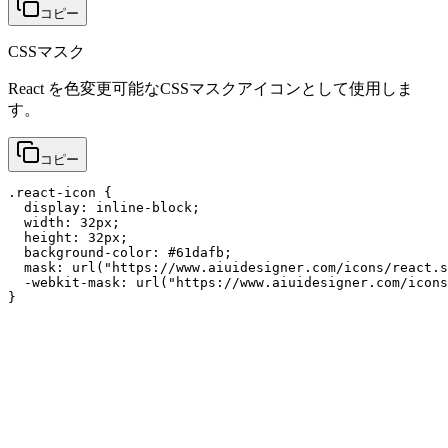
コピー
CSSマスク
React を色変更可能なCSSマスクアイコンとして使用しま
す。
コピー
.react-icon {

  display: inline-block;

  width: 32px;

  height: 32px;

  background-color: #61dafb;

  mask: url("https://www.aiuidesigner.com/icons/react.s
  -webkit-mask: url("https://www.aiuidesigner.com/icons
}