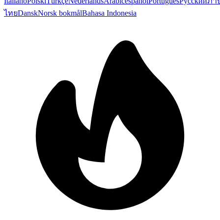
Italiano
Polski
Türkçe
Nederlands
Arabic
español
Português
Русский
ภา
ไทย
Dansk
Norsk bokmål
Bahasa Indonesia