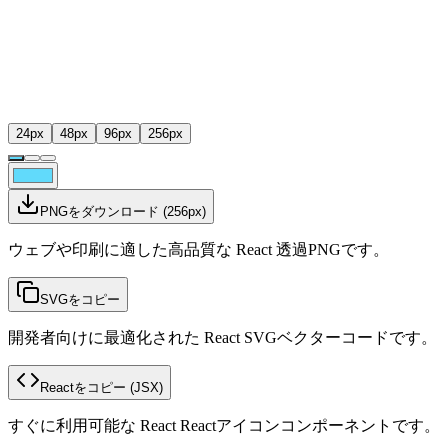
24
px
48
px
96
px
256
px
PNGをダウンロード
(
256
px)
ウェブや印刷に適した高品質な React 透過PNGです。
SVGをコピー
開発者向けに最適化された React SVGベクターコードです。
Reactをコピー
(JSX)
すぐに利用可能な React Reactアイコンコンポーネントです。