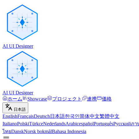
AI UI Designer
AI UI Designer
ホーム
Showcase
プロジェクト
連携
価格
日本語
English
Français
Deutsch
日本語
한국인
简体中文
繁體中文
Italiano
Polski
Türkçe
Nederlands
Arabic
español
Português
Русский
ภา
ไทย
Dansk
Norsk bokmål
Bahasa Indonesia