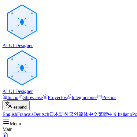
AI UI Designer
AI UI Designer
Inicio
Showcase
Proyectos
Integraciones
Precios
español
English
Français
Deutsch
日本語
한국인
简体中文
繁體中文
Italiano
Po
Menu
Main