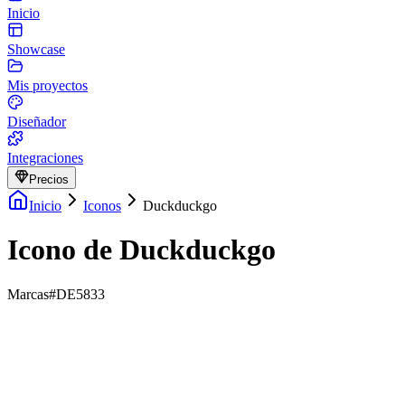
Inicio
Showcase
Mis proyectos
Diseñador
Integraciones
Precios
Inicio
Iconos
Duckduckgo
Icono de Duckduckgo
Marcas
#DE5833