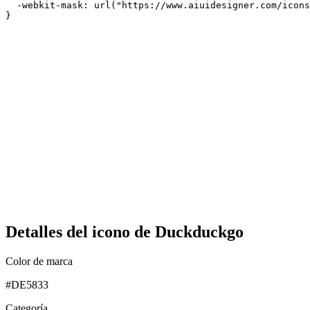
  -webkit-mask: url("https://www.aiuidesigner.com/icons
}
Detalles del icono de Duckduckgo
Color de marca
#DE5833
Categoría