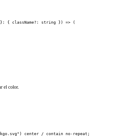
}: { className?: string }) => (

 el color.
kgo.svg") center / contain no-repeat;
