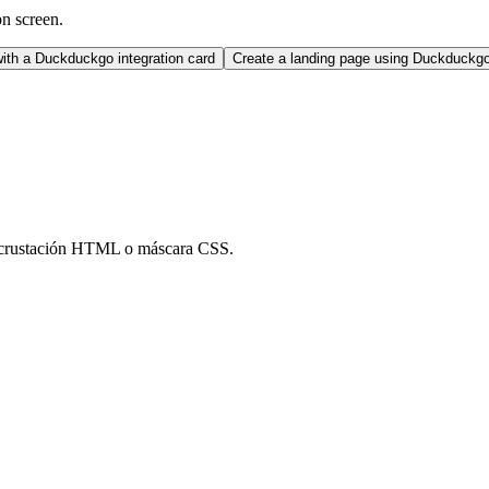
on screen.
ith a Duckduckgo integration card
Create a landing page using Duckduckg
ncrustación HTML o máscara CSS.