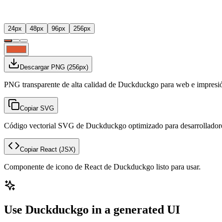
24
px
48
px
96
px
256
px
Descargar PNG
(
256
px)
PNG transparente de alta calidad de Duckduckgo para web e impresi
Copiar SVG
Código vectorial SVG de Duckduckgo optimizado para desarrollador
Copiar React
(JSX)
Componente de icono de React de Duckduckgo listo para usar.
Use Duckduckgo in a generated UI