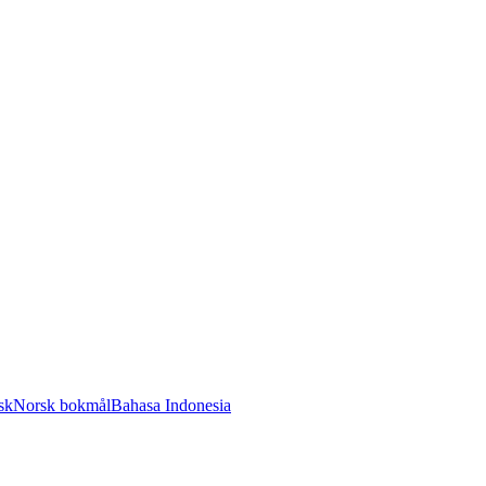
sk
Norsk bokmål
Bahasa Indonesia