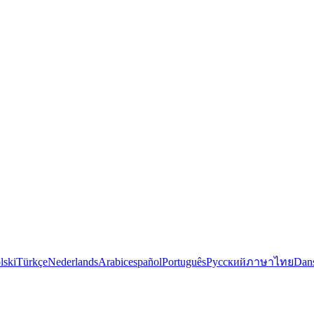
lski
Türkçe
Nederlands
Arabic
español
Português
Русский
ภาษาไทย
Dan