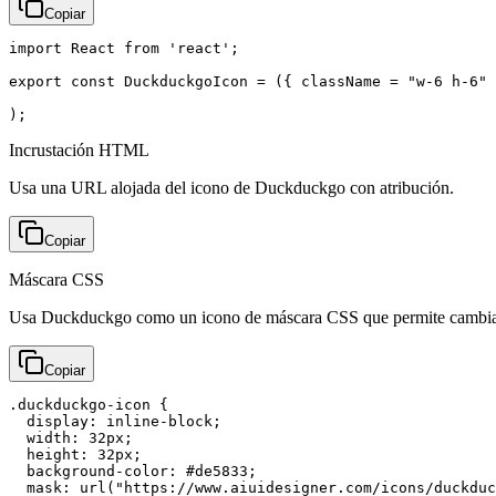
Copiar
import React from 'react';

export const DuckduckgoIcon = ({ className = "w-6 h-6" 
);
Incrustación HTML
Usa una URL alojada del icono de Duckduckgo con atribución.
Copiar
Máscara CSS
Usa Duckduckgo como un icono de máscara CSS que permite cambiar
Copiar
.duckduckgo-icon {

  display: inline-block;

  width: 32px;

  height: 32px;

  background-color: #de5833;

  mask: url("https://www.aiuidesigner.com/icons/duckduc