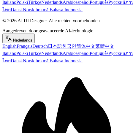
Italiano
Polski
Türkçe
Nederlands
Arabic
español
Português
Русский
ภา
ไทย
Dansk
Norsk bokmål
Bahasa Indonesia
©
2026
AI UI Designer
.
Alle rechten voorbehouden
Aangedreven door geavanceerde AI-technologie
Nederlands
English
Français
Deutsch
日本語
한국인
简体中文
繁體中文
Italiano
Polski
Türkçe
Nederlands
Arabic
español
Português
Русский
ภา
ไทย
Dansk
Norsk bokmål
Bahasa Indonesia