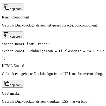
Kopiëren
React Component
Gebruik Duckduckgo als een getypeerd React-icooncomponent.
Kopiëren
import React from 'react';

export const DuckduckgoIcon = ({ className = "w-6 h-6" 
);
HTML Embed
Gebruik een gehoste Duckduckgo icoon-URL met bronvermelding.
Kopiëren
CSS-masker
Gebruik Duckduckgo als een kleurbaar CSS-masker icoon.