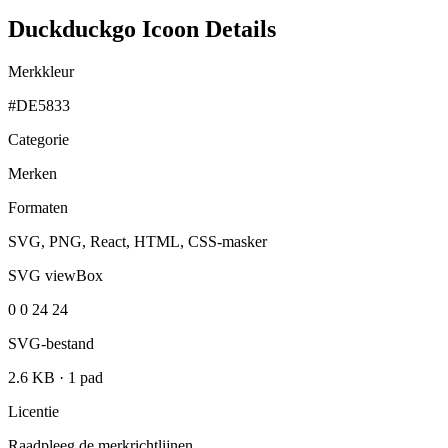
Duckduckgo Icoon Details
Merkkleur
#DE5833
Categorie
Merken
Formaten
SVG, PNG, React, HTML, CSS-masker
SVG viewBox
0 0 24 24
SVG-bestand
2.6 KB
·
1 pad
Licentie
Raadpleeg de merkrichtlijnen