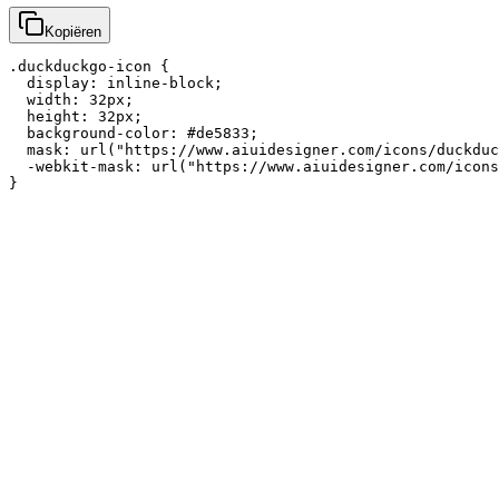
Kopiëren
.duckduckgo-icon {

  display: inline-block;

  width: 32px;

  height: 32px;

  background-color: #de5833;

  mask: url("https://www.aiuidesigner.com/icons/duckduc
  -webkit-mask: url("https://www.aiuidesigner.com/icons
}