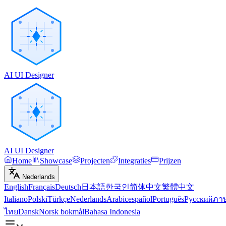
AI UI Designer
AI UI Designer
Home
Showcase
Projecten
Integraties
Prijzen
Nederlands
English
Français
Deutsch
日本語
한국인
简体中文
繁體中文
Italiano
Polski
Türkçe
Nederlands
Arabic
español
Português
Русский
ภา
ไทย
Dansk
Norsk bokmål
Bahasa Indonesia