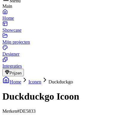
Menu
Main
Home
Showcase
Mijn projecten
Designer
Integraties
Prijzen
Home
Iconen
Duckduckgo
Duckduckgo Icoon
Merken
#DE5833