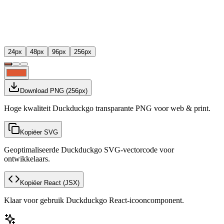
24
px
48
px
96
px
256
px
Download PNG
(
256
px)
Hoge kwaliteit Duckduckgo transparante PNG voor web & print.
Kopiëer SVG
Geoptimaliseerde Duckduckgo SVG-vectorcode voor
ontwikkelaars.
Kopiëer React
(JSX)
Klaar voor gebruik Duckduckgo React-icooncomponent.