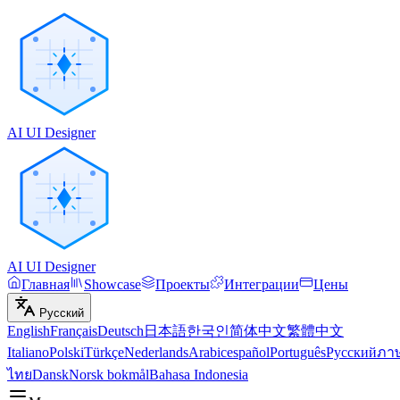
AI UI Designer
AI UI Designer
Главная
Showcase
Проекты
Интеграции
Цены
Русский
English
Français
Deutsch
日本語
한국인
简体中文
繁體中文
Italiano
Polski
Türkçe
Nederlands
Arabic
español
Português
Русский
ภา
ไทย
Dansk
Norsk bokmål
Bahasa Indonesia