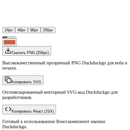
24
px
48
px
96
px
256
px
Скачать PNG
(
256
px)
Высококачественный прозрачный PNG Duckduckgo для веба и
печати.
Копировать SVG
Оптимизированный векторный SVG-код Duckduckgo для
разработчиков.
Копировать React
(JSX)
Готовый к использованию React-компонент иконки
Duckduckgo.