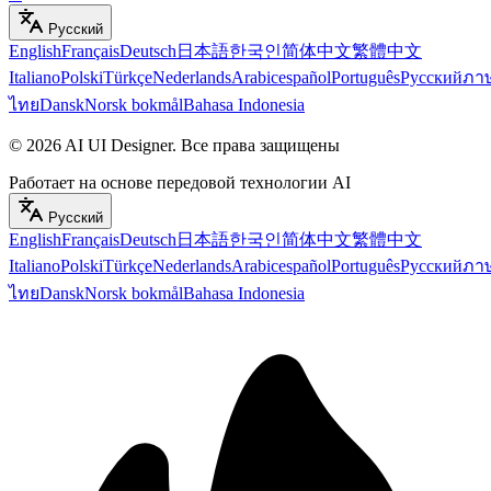
Русский
English
Français
Deutsch
日本語
한국인
简体中文
繁體中文
Italiano
Polski
Türkçe
Nederlands
Arabic
español
Português
Русский
ภา
ไทย
Dansk
Norsk bokmål
Bahasa Indonesia
©
2026
AI UI Designer
.
Все права защищены
Работает на основе передовой технологии AI
Русский
English
Français
Deutsch
日本語
한국인
简体中文
繁體中文
Italiano
Polski
Türkçe
Nederlands
Arabic
español
Português
Русский
ภา
ไทย
Dansk
Norsk bokmål
Bahasa Indonesia