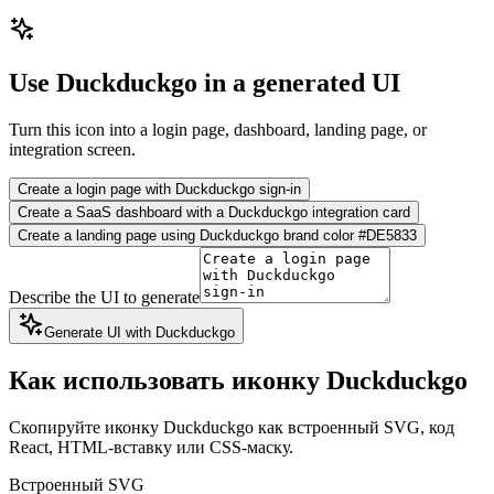
Use Duckduckgo in a generated UI
Turn this icon into a login page, dashboard, landing page, or
integration screen.
Create a login page with Duckduckgo sign-in
Create a SaaS dashboard with a Duckduckgo integration card
Create a landing page using Duckduckgo brand color #DE5833
Describe the UI to generate
Generate UI with Duckduckgo
Как использовать иконку Duckduckgo
Скопируйте иконку Duckduckgo как встроенный SVG, код
React, HTML-вставку или CSS-маску.
Встроенный SVG