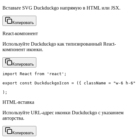
Вставьте SVG Duckduckgo напрямую в HTML или JSX.
Копировать
React-компонент
Используйте Duckduckgo как типизированный React-
компонент иконки.
Копировать
import React from 'react';

export const DuckduckgoIcon = ({ className = "w-6 h-6" 
);
HTML-вставка
Используйте URL-адрес иконки Duckduckgo с указанием
авторства.
Копировать