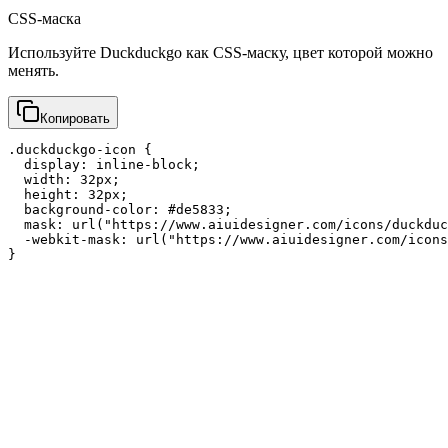
CSS-маска
Используйте Duckduckgo как CSS-маску, цвет которой можно
менять.
Копировать
.duckduckgo-icon {

  display: inline-block;

  width: 32px;

  height: 32px;

  background-color: #de5833;

  mask: url("https://www.aiuidesigner.com/icons/duckduc
  -webkit-mask: url("https://www.aiuidesigner.com/icons
}