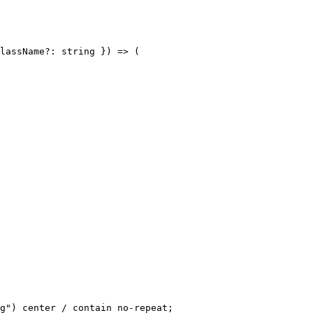
lassName?: string }) => (

g") center / contain no-repeat;
