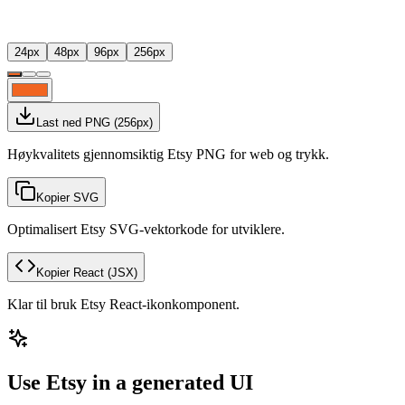
24
px
48
px
96
px
256
px
Last ned PNG
(
256
px)
Høykvalitets gjennomsiktig Etsy PNG for web og trykk.
Kopier SVG
Optimalisert Etsy SVG-vektorkode for utviklere.
Kopier React
(JSX)
Klar til bruk Etsy React-ikonkomponent.
Use Etsy in a generated UI