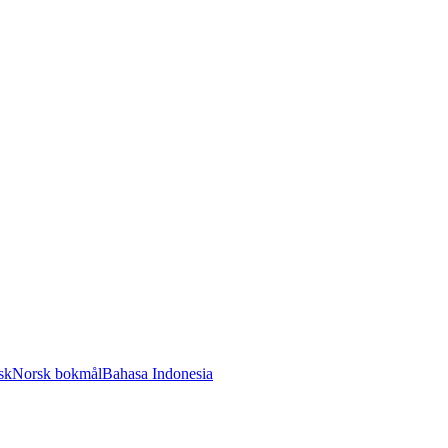
sk
Norsk bokmål
Bahasa Indonesia