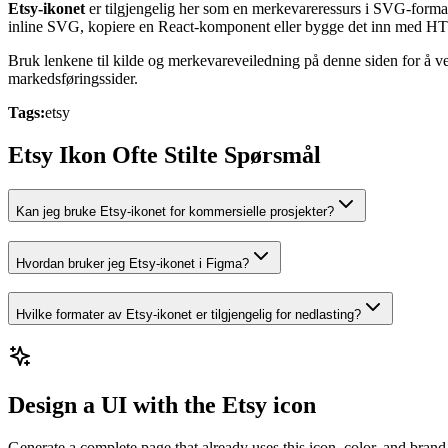
Etsy-ikonet
er tilgjengelig her som en merkevareressurs i SVG-format
inline SVG, kopiere en React-komponent eller bygge det inn med 
Bruk lenkene til kilde og merkevareveiledning på denne siden for å ve
markedsføringssider.
Tags:
etsy
Etsy Ikon Ofte Stilte Spørsmål
Kan jeg bruke Etsy-ikonet for kommersielle prosjekter?
Hvordan bruker jeg Etsy-ikonet i Figma?
Hvilke formater av Etsy-ikonet er tilgjengelig for nedlasting?
Design a UI with the Etsy icon
Generate a complete page that already uses this icon, color, and brand