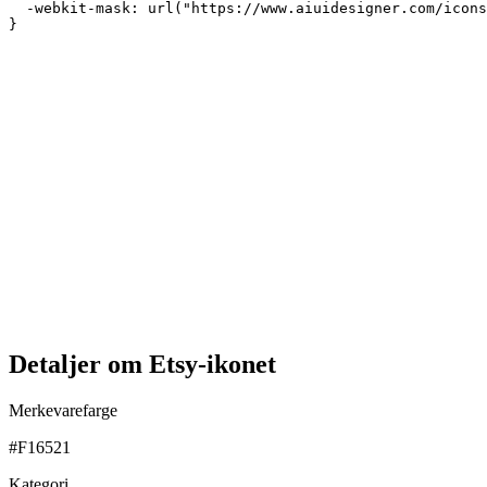
  -webkit-mask: url("https://www.aiuidesigner.com/icons
}
Detaljer om Etsy-ikonet
Merkevarefarge
#F16521
Kategori