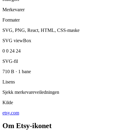
Merkevarer
Formater
SVG, PNG, React, HTML, CSS-maske
SVG viewBox
0 0 24 24
SVG-fil
710 B
·
1 bane
Lisens
Sjekk merkevareveiledningen
Kilde
etsy.com
Om Etsy-ikonet