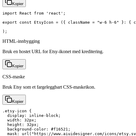
Kopier
import React from 'react';

export const EtsyIcon = ({ className = "w-6 h-6" }: { c
);
HTML-innbygging
Bruk en hostet URL for Etsy-ikonet med kreditering.
Kopier
CSS-maske
Bruk Etsy som et fargeleggbart CSS-maskeikon.
Kopier
.etsy-icon {

  display: inline-block;

  width: 32px;

  height: 32px;

  background-color: #f16521;

  mask: url("https://www.aiuidesigner.com/icons/etsy.sv