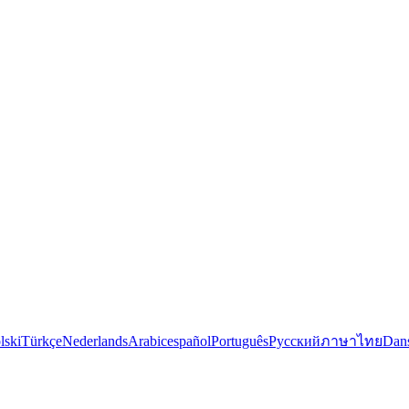
lski
Türkçe
Nederlands
Arabic
español
Português
Русский
ภาษาไทย
Dan