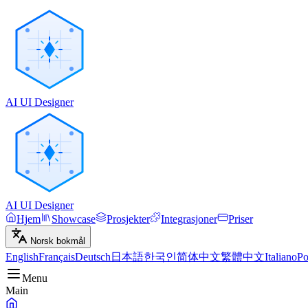
AI UI Designer
AI UI Designer
Hjem
Showcase
Prosjekter
Integrasjoner
Priser
Norsk bokmål
English
Français
Deutsch
日本語
한국인
简体中文
繁體中文
Italiano
Po
Menu
Main