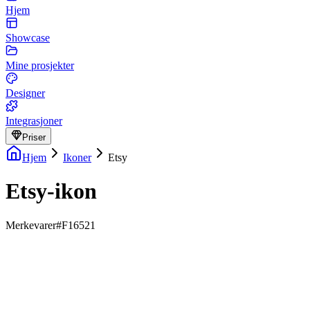
Hjem
Showcase
Mine prosjekter
Designer
Integrasjoner
Priser
Hjem
Ikoner
Etsy
Etsy-ikon
Merkevarer
#F16521