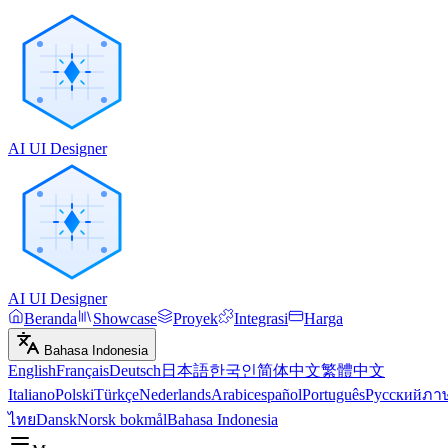
AI UI Designer
AI UI Designer
Beranda
Showcase
Proyek
Integrasi
Harga
Bahasa Indonesia
English
Français
Deutsch
日本語
한국인
简体中文
繁體中文
Italiano
Polski
Türkçe
Nederlands
Arabic
español
Português
Русский
ภา
ไทย
Dansk
Norsk bokmål
Bahasa Indonesia