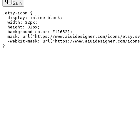
Salin
.etsy-icon {

  display: inline-block;

  width: 32px;

  height: 32px;

  background-color: #f16521;

  mask: url("https://www.aiuidesigner.com/icons/etsy.sv
  -webkit-mask: url("https://www.aiuidesigner.com/icons
}