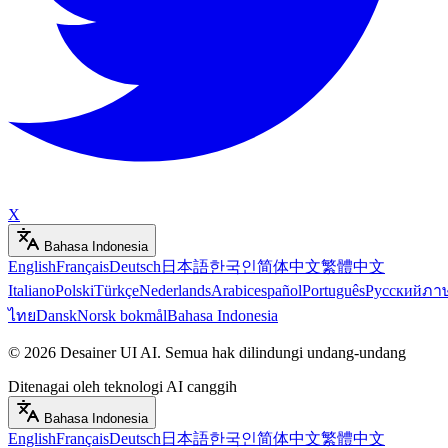
X
Bahasa Indonesia
English
Français
Deutsch
日本語
한국인
简体中文
繁體中文
Italiano
Polski
Türkçe
Nederlands
Arabic
español
Português
Русский
ภา
ไทย
Dansk
Norsk bokmål
Bahasa Indonesia
©
2026
Desainer UI AI
.
Semua hak dilindungi undang-undang
Ditenagai oleh teknologi AI canggih
Bahasa Indonesia
English
Français
Deutsch
日本語
한국인
简体中文
繁體中文