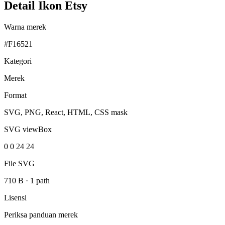
Detail Ikon Etsy
Warna merek
#F16521
Kategori
Merek
Format
SVG, PNG, React, HTML, CSS mask
SVG viewBox
0 0 24 24
File SVG
710 B
·
1 path
Lisensi
Periksa panduan merek