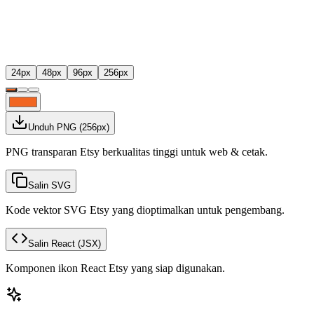
24
px
48
px
96
px
256
px
Unduh PNG
(
256
px)
PNG transparan Etsy berkualitas tinggi untuk web & cetak.
Salin SVG
Kode vektor SVG Etsy yang dioptimalkan untuk pengembang.
Salin React
(JSX)
Komponen ikon React Etsy yang siap digunakan.