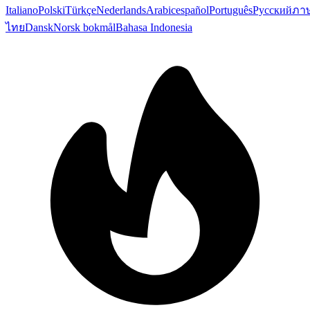
Italiano
Polski
Türkçe
Nederlands
Arabic
español
Português
Русский
ภา
ไทย
Dansk
Norsk bokmål
Bahasa Indonesia