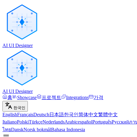
AI UI Designer
AI UI Designer
홈
Showcase
프로젝트
Integrations
가격
한국인
English
Français
Deutsch
日本語
한국인
简体中文
繁體中文
Italiano
Polski
Türkçe
Nederlands
Arabic
español
Português
Русский
ภา
ไทย
Dansk
Norsk bokmål
Bahasa Indonesia