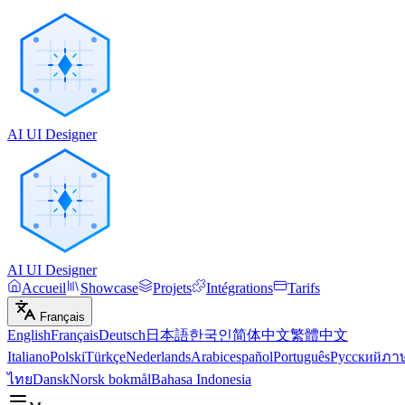
AI UI Designer
AI UI Designer
Accueil
Showcase
Projets
Intégrations
Tarifs
Français
English
Français
Deutsch
日本語
한국인
简体中文
繁體中文
Italiano
Polski
Türkçe
Nederlands
Arabic
español
Português
Русский
ภา
ไทย
Dansk
Norsk bokmål
Bahasa Indonesia