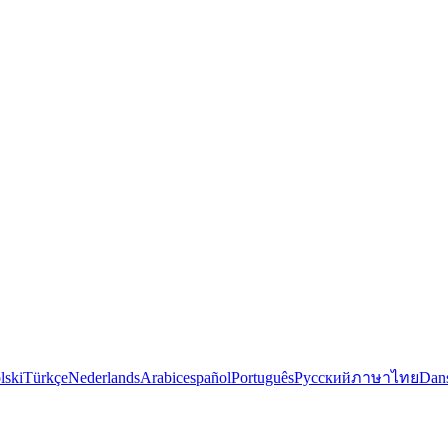
lski
Türkçe
Nederlands
Arabic
español
Português
Русский
ภาษาไทย
Dan