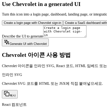
Use Chevrolet in a generated UI
Turn this icon into a login page, dashboard, landing page, or integrati
Create a login page with Chevrolet sign-in
Create a SaaS dashboard with 
Describe the UI to generate
Generate UI with Chevrolet
Chevrolet 아이콘 사용 방법
Chevrolet 아이콘을 인라인 SVG, React 코드, HTML 임베
인라인 SVG
Chevrolet SVG 코드를 HTML 또는 JSX에 직접 붙여넣으세요.
복사
React 컴포넌트