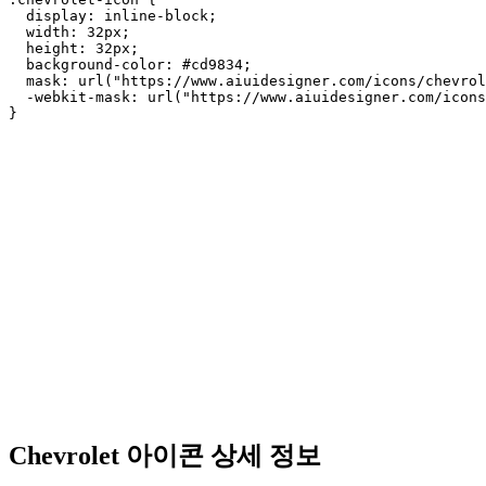
  display: inline-block;

  width: 32px;

  height: 32px;

  background-color: #cd9834;

  mask: url("https://www.aiuidesigner.com/icons/chevrol
  -webkit-mask: url("https://www.aiuidesigner.com/icons
}
Chevrolet 아이콘 상세 정보