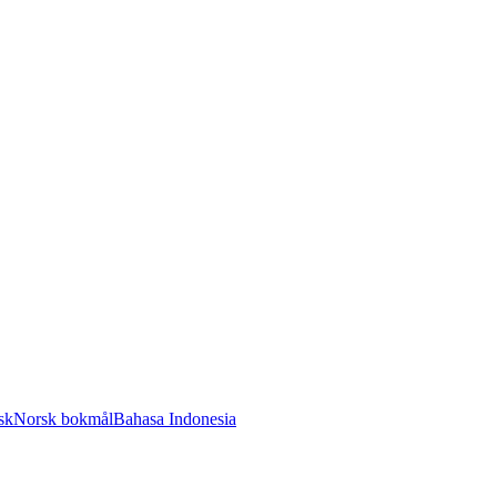
sk
Norsk bokmål
Bahasa Indonesia