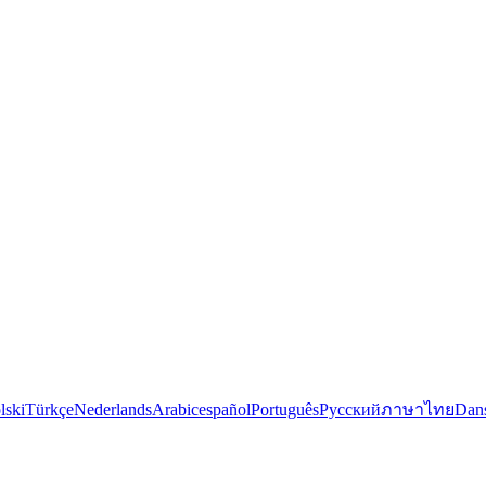
lski
Türkçe
Nederlands
Arabic
español
Português
Русский
ภาษาไทย
Dan