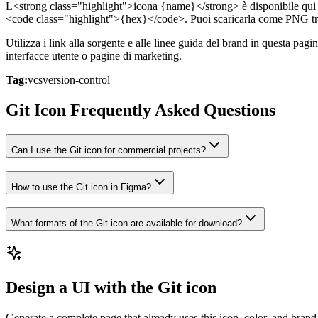
L<strong class="highlight">icona {name}</strong> è disponibile qui c
<code class="highlight">{hex}</code>. Puoi scaricarla come PNG tr
Utilizza i link alla sorgente e alle linee guida del brand in questa pag
interfacce utente o pagine di marketing.
Tag:
vcs
version-control
Git Icon Frequently Asked Questions
Can I use the Git icon for commercial projects?
How to use the Git icon in Figma?
What formats of the Git icon are available for download?
Design a UI with the Git icon
Generate a complete page that already uses this icon, color, and brand