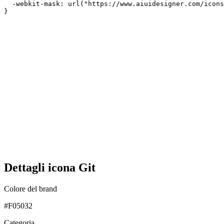
  -webkit-mask: url("https://www.aiuidesigner.com/icons
}
Dettagli icona Git
Colore del brand
#F05032
Categoria