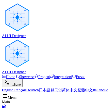
AI UI Designer
AI UI Designer
Home
Showcase
Progetti
Integrazioni
Prezzi
Italiano
English
Français
Deutsch
日本語
한국인
简体中文
繁體中文
Italiano
Po
Menu
Main