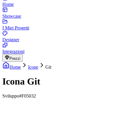
Home
Showcase
I Miei Progetti
Designer
Integrazioni
Prezzi
Home
Icone
Git
Icona Git
Sviluppo
#F05032