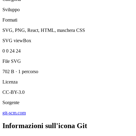
Sviluppo
Formati
SVG, PNG, React, HTML, maschera CSS
SVG viewBox
0 0 24 24
File SVG
702 B
·
1 percorso
Licenza
CC-BY-3.0
Sorgente
git-scm.com
Informazioni sull'icona Git