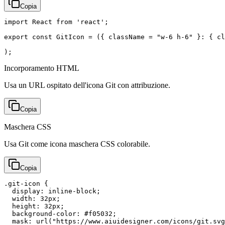
Copia
import React from 'react';

export const GitIcon = ({ className = "w-6 h-6" }: { cl
);
Incorporamento HTML
Usa un URL ospitato dell'icona Git con attribuzione.
Copia
Maschera CSS
Usa Git come icona maschera CSS colorabile.
Copia
.git-icon {

  display: inline-block;

  width: 32px;

  height: 32px;

  background-color: #f05032;

  mask: url("https://www.aiuidesigner.com/icons/git.svg