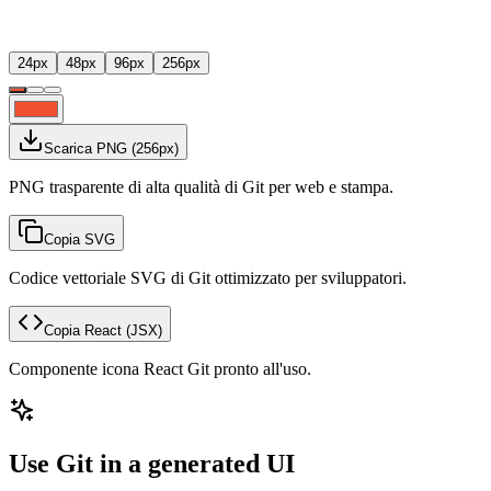
24
px
48
px
96
px
256
px
Scarica PNG
(
256
px)
PNG trasparente di alta qualità di Git per web e stampa.
Copia SVG
Codice vettoriale SVG di Git ottimizzato per sviluppatori.
Copia React
(JSX)
Componente icona React Git pronto all'uso.
Use Git in a generated UI