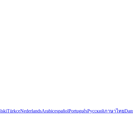
lski
Türkçe
Nederlands
Arabic
español
Português
Русский
ภาษาไทย
Dan