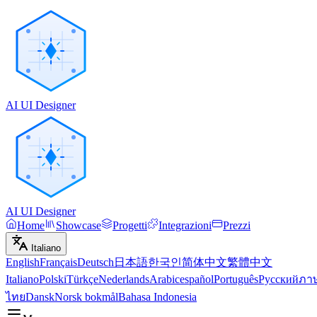
AI UI Designer
AI UI Designer
Home
Showcase
Progetti
Integrazioni
Prezzi
Italiano
English
Français
Deutsch
日本語
한국인
简体中文
繁體中文
Italiano
Polski
Türkçe
Nederlands
Arabic
español
Português
Русский
ภา
ไทย
Dansk
Norsk bokmål
Bahasa Indonesia