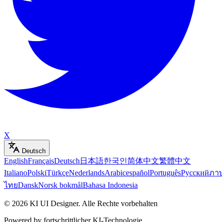
X
Deutsch
English
Français
Deutsch
日本語
한국인
简体中文
繁體中文
Italiano
Polski
Türkçe
Nederlands
Arabic
español
Português
Русский
ภา
ไทย
Dansk
Norsk bokmål
Bahasa Indonesia
©
2026
KI UI Designer
.
Alle Rechte vorbehalten
Powered by fortschrittlicher KI-Technologie