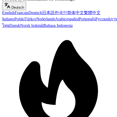
Deutsch
English
Français
Deutsch
日本語
한국인
简体中文
繁體中文
Italiano
Polski
Türkçe
Nederlands
Arabic
español
Português
Русский
ภา
ไทย
Dansk
Norsk bokmål
Bahasa Indonesia