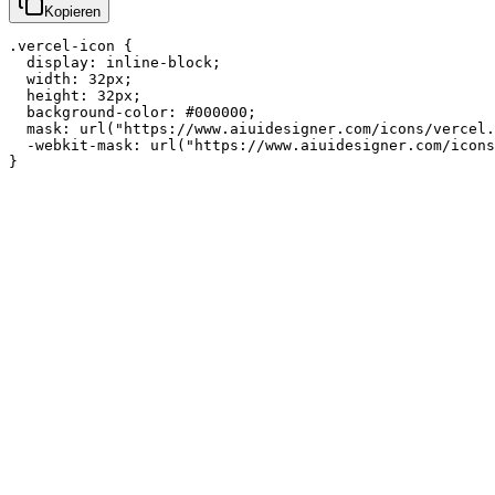
Kopieren
.vercel-icon {

  display: inline-block;

  width: 32px;

  height: 32px;

  background-color: #000000;

  mask: url("https://www.aiuidesigner.com/icons/vercel.
  -webkit-mask: url("https://www.aiuidesigner.com/icons
}