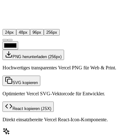
24
px
48
px
96
px
256
px
PNG herunterladen
(
256
px)
Hochwertiges transparentes Vercel PNG für Web & Print.
SVG kopieren
Optimierter Vercel SVG-Vektorcode für Entwickler.
React kopieren
(JSX)
Direkt einsatzbereite Vercel React-Icon-Komponente.