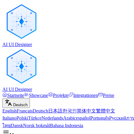
AI UI Designer
AI UI Designer
Startseite
Showcase
Projekte
Integrationen
Preise
Deutsch
English
Français
Deutsch
日本語
한국인
简体中文
繁體中文
Italiano
Polski
Türkçe
Nederlands
Arabic
español
Português
Русский
ภา
ไทย
Dansk
Norsk bokmål
Bahasa Indonesia