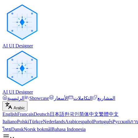
AI UI Designer
AI UI Designer
المشاريع
التكاملات
الأسعار
Showcase
الرئيسية
Arabic
English
Français
Deutsch
日本語
한국인
简体中文
繁體中文
Italiano
Polski
Türkçe
Nederlands
Arabic
español
Português
Русский
ภา
ไทย
Dansk
Norsk bokmål
Bahasa Indonesia