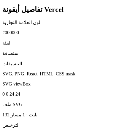
تفاصيل أيقونة Vercel
لون العلامة التجارية
#000000
الفئة
استضافة
التنسيقات
SVG, PNG, React, HTML, CSS mask
SVG viewBox
0 0 24 24
ملف SVG
132 بايت
·
1 مسار
الترخيص