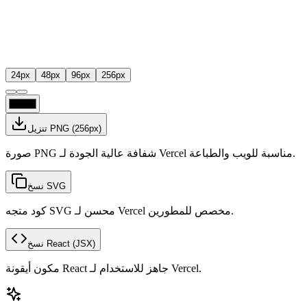
24
px
48
px
96
px
256
px
px)
256
(
تنزيل PNG
صورة PNG شفافة عالية الجودة لـ Vercel مناسبة للويب والطباعة.
نسخ SVG
كود متجه SVG محسن لـ Vercel مخصص للمطورين.
(JSX)
نسخ React
مكون أيقونة React جاهز للاستخدام لـ Vercel.