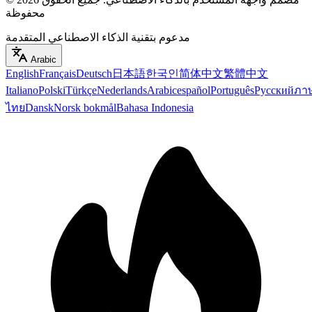
محفوظة
مدعوم بتقنية الذكاء الاصطناعي المتقدمة
Arabic
English
Français
Deutsch
日本語
한국인
简体中文
繁體中文
Italiano
Polski
Türkçe
Nederlands
Arabic
español
Português
Русский
ภา
ไทย
Dansk
Norsk bokmål
Bahasa Indonesia