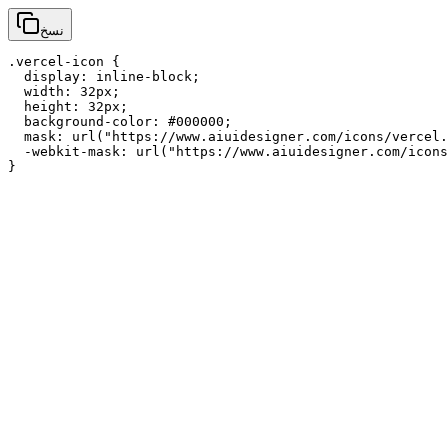
نسخ
.vercel-icon {

  display: inline-block;

  width: 32px;

  height: 32px;

  background-color: #000000;

  mask: url("https://www.aiuidesigner.com/icons/vercel.
  -webkit-mask: url("https://www.aiuidesigner.com/icons
}