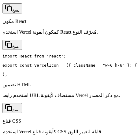
نسخ
مكون React
استخدم Vercel كمكون أيقونة React مُعرّف النوع.
نسخ
import React from 'react';

export const VercelIcon = ({ className = "w-6 h-6" }: {
);
تضمين HTML
استخدم رابط URL مستضاف لأيقونة Vercel مع ذكر المصدر.
نسخ
قناع CSS
استخدم Vercel كأيقونة قناع CSS قابلة لتغيير اللون.