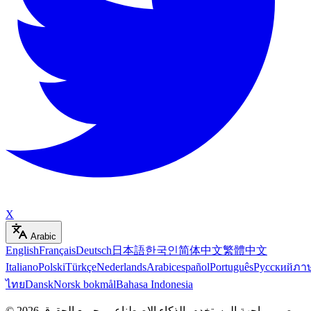
X
Arabic
English
Français
Deutsch
日本語
한국인
简体中文
繁體中文
Italiano
Polski
Türkçe
Nederlands
Arabic
español
Português
Русский
ภา
ไทย
Dansk
Norsk bokmål
Bahasa Indonesia
مصمم واجهة المستخدم بالذكاء الاصطناعي
.
جميع الحقوق
2026
©