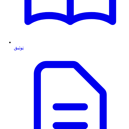
توثيق