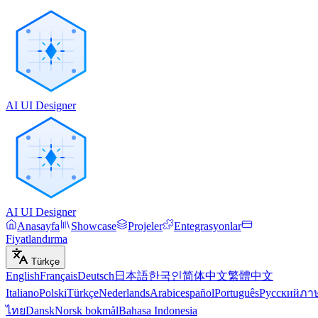
AI UI Designer
AI UI Designer
Anasayfa
Showcase
Projeler
Entegrasyonlar
Fiyatlandırma
Türkçe
English
Français
Deutsch
日本語
한국인
简体中文
繁體中文
Italiano
Polski
Türkçe
Nederlands
Arabic
español
Português
Русский
ภา
ไทย
Dansk
Norsk bokmål
Bahasa Indonesia