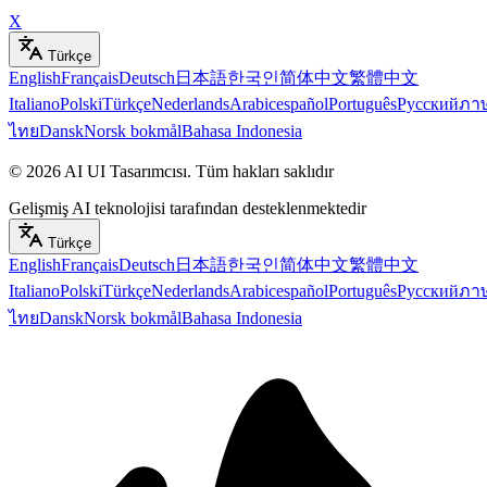
X
Türkçe
English
Français
Deutsch
日本語
한국인
简体中文
繁體中文
Italiano
Polski
Türkçe
Nederlands
Arabic
español
Português
Русский
ภา
ไทย
Dansk
Norsk bokmål
Bahasa Indonesia
©
2026
AI UI Tasarımcısı
.
Tüm hakları saklıdır
Gelişmiş AI teknolojisi tarafından desteklenmektedir
Türkçe
English
Français
Deutsch
日本語
한국인
简体中文
繁體中文
Italiano
Polski
Türkçe
Nederlands
Arabic
español
Português
Русский
ภา
ไทย
Dansk
Norsk bokmål
Bahasa Indonesia