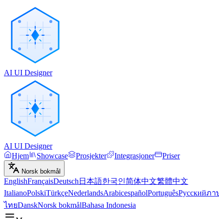
AI UI Designer
AI UI Designer
Hjem
Showcase
Prosjekter
Integrasjoner
Priser
Norsk bokmål
English
Français
Deutsch
日本語
한국인
简体中文
繁體中文
Italiano
Polski
Türkçe
Nederlands
Arabic
español
Português
Русский
ภา
ไทย
Dansk
Norsk bokmål
Bahasa Indonesia