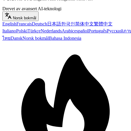
Drevet av avansert AI-teknologi
Norsk bokmål
English
Français
Deutsch
日本語
한국인
简体中文
繁體中文
Italiano
Polski
Türkçe
Nederlands
Arabic
español
Português
Русский
ภา
ไทย
Dansk
Norsk bokmål
Bahasa Indonesia