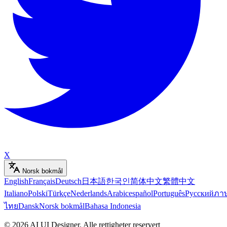
X
Norsk bokmål
English
Français
Deutsch
日本語
한국인
简体中文
繁體中文
Italiano
Polski
Türkçe
Nederlands
Arabic
español
Português
Русский
ภา
ไทย
Dansk
Norsk bokmål
Bahasa Indonesia
©
2026
AI UI Designer
.
Alle rettigheter reservert