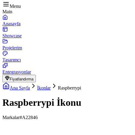
Menu
Main
Anasayfa
Showcase
Projelerim
Tasarımcı
Entegrasyonlar
Fiyatlandırma
Ana Sayfa
İkonlar
Raspberrypi
Raspberrypi İkonu
Markalar
#A22846