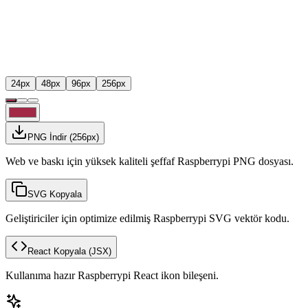
24
px
48
px
96
px
256
px
PNG İndir
(
256
px)
Web ve baskı için yüksek kaliteli şeffaf Raspberrypi PNG dosyası.
SVG Kopyala
Geliştiriciler için optimize edilmiş Raspberrypi SVG vektör kodu.
React Kopyala
(JSX)
Kullanıma hazır Raspberrypi React ikon bileşeni.