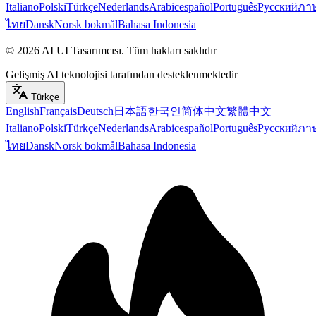
Italiano
Polski
Türkçe
Nederlands
Arabic
español
Português
Русский
ภา
ไทย
Dansk
Norsk bokmål
Bahasa Indonesia
©
2026
AI UI Tasarımcısı
.
Tüm hakları saklıdır
Gelişmiş AI teknolojisi tarafından desteklenmektedir
Türkçe
English
Français
Deutsch
日本語
한국인
简体中文
繁體中文
Italiano
Polski
Türkçe
Nederlands
Arabic
español
Português
Русский
ภา
ไทย
Dansk
Norsk bokmål
Bahasa Indonesia