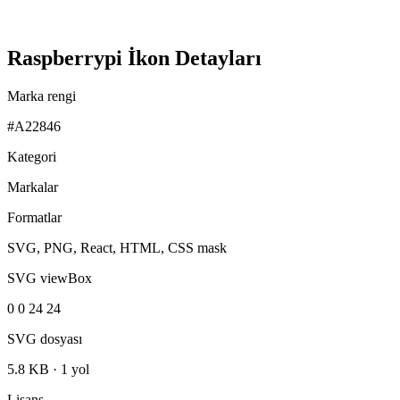
Raspberrypi İkon Detayları
Marka rengi
#A22846
Kategori
Markalar
Formatlar
SVG, PNG, React, HTML, CSS mask
SVG viewBox
0 0 24 24
SVG dosyası
5.8 KB
·
1 yol
Lisans