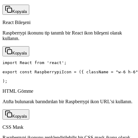
Kopyala
React Bileşeni
Raspberrypi ikonunu tip tanımlı bir React ikon bileşeni olarak
kullanın.
Kopyala
import React from 'react';

export const RaspberrypiIcon = ({ className = "w-6 h-6"
);
HTML Gömme
Atıfta bulunarak barındırılan bir Raspberrypi ikon URL'si kullanın.
Kopyala
CSS Mask
Raspberrypi ikonunu renklendirilebilir bir CSS mask ikonu olarak