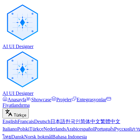
AI UI Designer
AI UI Designer
Anasayfa
Showcase
Projeler
Entegrasyonlar
Fiyatlandırma
Türkçe
English
Français
Deutsch
日本語
한국인
简体中文
繁體中文
Italiano
Polski
Türkçe
Nederlands
Arabic
español
Português
Русский
ภา
ไทย
Dansk
Norsk bokmål
Bahasa Indonesia