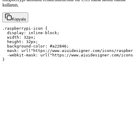
kullanın.
Kopyala
.raspberrypi-icon {

  display: inline-block;

  width: 32px;

  height: 32px;

  background-color: #a22846;

  mask: url("https://www.aiuidesigner.com/icons/raspber
  -webkit-mask: url("https://www.aiuidesigner.com/icons
}