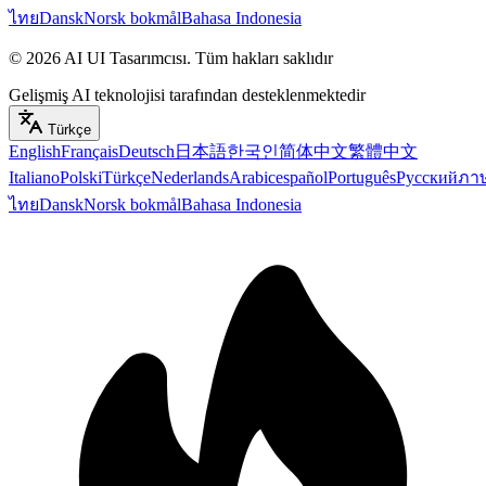
ไทย
Dansk
Norsk bokmål
Bahasa Indonesia
©
2026
AI UI Tasarımcısı
.
Tüm hakları saklıdır
Gelişmiş AI teknolojisi tarafından desteklenmektedir
Türkçe
English
Français
Deutsch
日本語
한국인
简体中文
繁體中文
Italiano
Polski
Türkçe
Nederlands
Arabic
español
Português
Русский
ภา
ไทย
Dansk
Norsk bokmål
Bahasa Indonesia