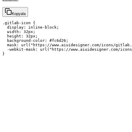
Kopyala
.gitlab-icon {

  display: inline-block;

  width: 32px;

  height: 32px;

  background-color: #fc6d26;

  mask: url("https://www.aiuidesigner.com/icons/gitlab.
  -webkit-mask: url("https://www.aiuidesigner.com/icons
}