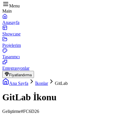
Menu
Main
Anasayfa
Showcase
Projelerim
Tasarımcı
Entegrasyonlar
Fiyatlandırma
Ana Sayfa
İkonlar
GitLab
GitLab İkonu
Geliştirme
#FC6D26