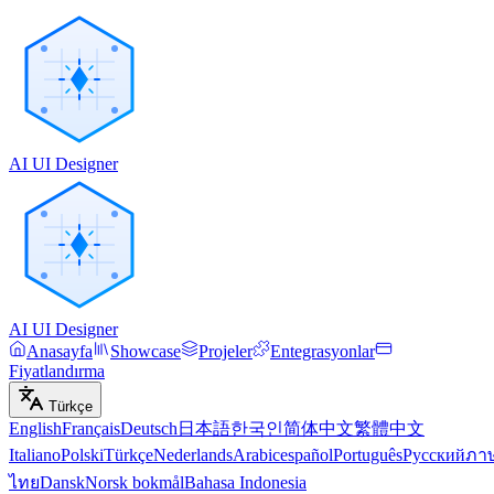
AI UI Designer
AI UI Designer
Anasayfa
Showcase
Projeler
Entegrasyonlar
Fiyatlandırma
Türkçe
English
Français
Deutsch
日本語
한국인
简体中文
繁體中文
Italiano
Polski
Türkçe
Nederlands
Arabic
español
Português
Русский
ภา
ไทย
Dansk
Norsk bokmål
Bahasa Indonesia