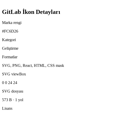
GitLab İkon Detayları
Marka rengi
#FC6D26
Kategori
Geliştirme
Formatlar
SVG, PNG, React, HTML, CSS mask
SVG viewBox
0 0 24 24
SVG dosyası
573 B
·
1 yol
Lisans