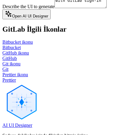
Describe the UI to generate
Open AI UI Designer
GitLab
İlgili İkonlar
Bitbucket ikonu
Bitbucket
GitHub ikonu
GitHub
Git ikonu
Git
Prettier ikonu
Prettier
AI UI Designer