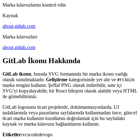
Marka kılavuzlarını kontrol edin
Kaynak
about.gitlab.com
Marka kılavuzları
about.gitlab.com
GitLab İkonu Hakkında
GitLab ikonu
, burada SVG formatında bir marka ikonu varlığı
olarak sunulmaktadır.
Geliştirme
kategorisinde yer alır ve
#FC6D26
marka rengini kullanır. Şeffaf PNG olarak indirebilir, satır içi
SVG'yi kopyalayabilir, bir React bileşeni olarak alabilir veya HTML
ile gömebilirsiniz.
GitLab logosunu ticari projelerde, dokümantasyonlarda, UI
taslaklarında veya pazarlama sayfalarında kullanmadan önce, güncel
ticari marka kullanım kurallarını doğrulamak için bu sayfadaki
kaynak ve marka kılavuzu bağlantılarını kullanın.
Etiketler:
vcs
code
devops