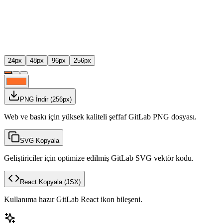
24
px
48
px
96
px
256
px
PNG İndir
(
256
px)
Web ve baskı için yüksek kaliteli şeffaf GitLab PNG dosyası.
SVG Kopyala
Geliştiriciler için optimize edilmiş GitLab SVG vektör kodu.
React Kopyala
(JSX)
Kullanıma hazır GitLab React ikon bileşeni.