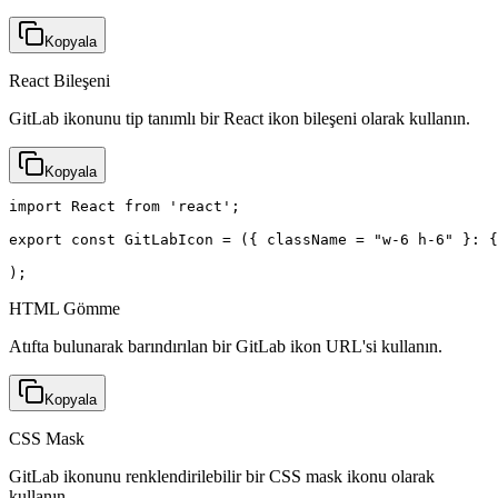
Kopyala
React Bileşeni
GitLab ikonunu tip tanımlı bir React ikon bileşeni olarak kullanın.
Kopyala
import React from 'react';

export const GitLabIcon = ({ className = "w-6 h-6" }: {
);
HTML Gömme
Atıfta bulunarak barındırılan bir GitLab ikon URL'si kullanın.
Kopyala
CSS Mask
GitLab ikonunu renklendirilebilir bir CSS mask ikonu olarak
kullanın.